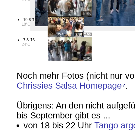
1:15
19.6.'16
18°C
2:50
7.8.'16
24°C
1:01
Noch mehr Fotos (nicht nur v
Chrissies Salsa Homepage
.
Übrigens: An den nicht aufgef
bis September gibt es ...
von 18 bis 22 Uhr
Tango arg