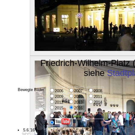
Friedrich-Wilhelm-Platz
siehe
Stadtp
Bewegte Bilder
2006
2007
2008
2009
2010
2011
2012
2013
2014
2015
2016
480x360 (
wmv
) Download
5.6.'16
24°C