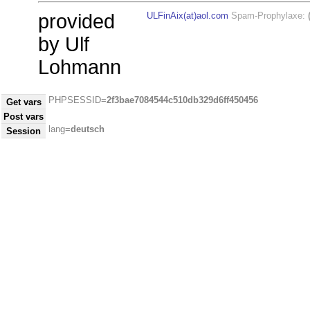
provided
ULFinAix(at)aol.com
Spam-Prophylaxe:
by Ulf
Lohmann
PHPSESSID=
2f3bae7084544c510db329d6ff450456
Get vars
Post vars
lang=
deutsch
Session