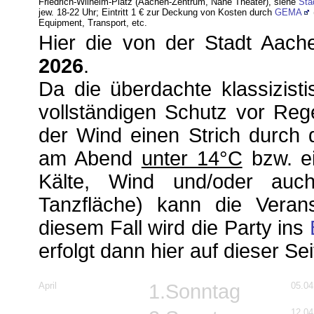
Friedrich-Wilhelm-Platz (Aachen-Zentrum, Nähe Theater)
, siehe
Sta
jew. 18-22 Uhr; Eintritt 1 € zur Deckung von Kosten durch
GEMA
Equipment, Transport, etc.
Hier die von der Stadt Aach
2026
.
Da die überdachte klassizist
vollständigen Schutz vor Reg
der Wind einen Strich durch 
am Abend
unter 14°C
bzw. ei
Kälte, Wind und/oder auc
Tanzfläche) kann die Veran
diesem Fall wird die Party ins
erfolgt dann hier
auf dieser Se
April
1.Sonntag
05.04
12.04