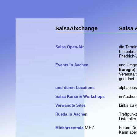
SalsaAixchange
Salsa 
Salsa Open-Air
die Termi
Elisenbru
Friedrich-
Events in Aachen
und Umge
Euregio
)
Veranstal
geordnet
und deren Locations
alphabeti
Salsa-Kurse & Workshops
in Aache
Verwandte Sites
Links zu 
Rueda in Aachen
Treffpunk
Liste alle
MFZ
Forum für 
Mitfahrzentrale
Kann aber 