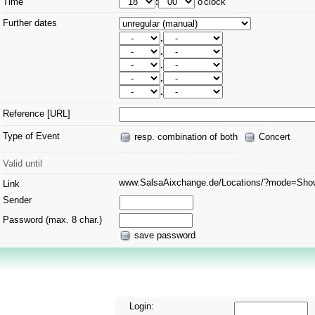
Time
:
o'clock
Further dates
.
.
.
.
.
Reference [URL]
Type of Event
resp. combination of both
Concert
Valid until
www.SalsaAixchange.de/Locations/?mode=Sh
Link
Sender
Password (max. 8 char.)
save password
Login: