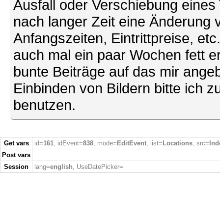
Ausfall oder Verschiebung eines
nach langer Zeit eine Änderung 
Anfangszeiten, Eintrittpreise, et
auch mal ein paar Wochen fett ers
bunte Beiträge auf das mir ang
Einbinden von Bildern bitte ich z
benutzen.
Get vars
id=
161
, idEvent=
838
, mode=
EditEvent
, list=
Locations
, src=
Ind
Post vars
Session
lang=
english
, UseDatePicker=