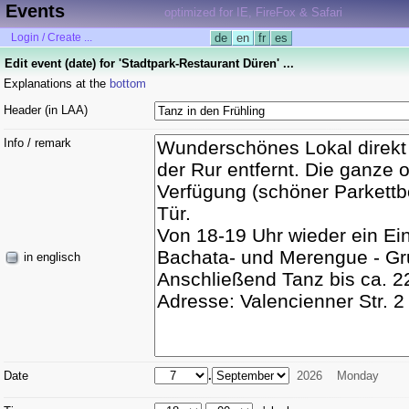
Events
optimized for IE, FireFox & Safari
Login / Create ...
de
en
fr
es
Edit event (date) for 'Stadtpark-Restaurant Düren' ...
Explanations at the
bottom
Header (in LAA)
Info / remark
in englisch
Date
.
2026
Monday