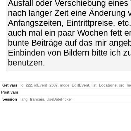
Ausfall oder Verschiebung eines
nach langer Zeit eine Änderung 
Anfangszeiten, Eintrittpreise, et
auch mal ein paar Wochen fett ers
bunte Beiträge auf das mir ang
Einbinden von Bildern bitte ich z
benutzen.
Get vars
id=
222
, idEvent=
2307
, mode=
EditEvent
, list=
Locations
, src=
In
Post vars
Session
lang=
francais
, UseDatePicker=