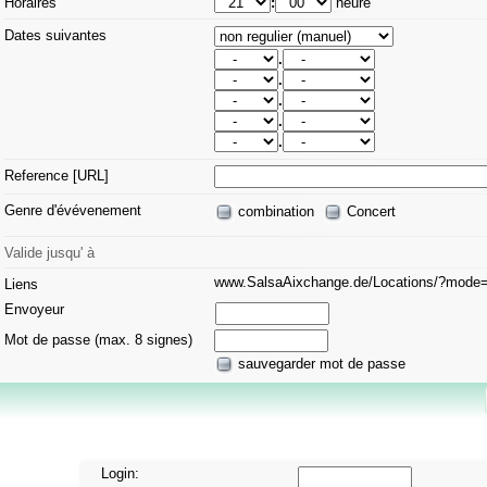
Horaires
:
heure
Dates suivantes
.
.
.
.
.
Reference [URL]
Genre d'évévenement
combination
Concert
Valide jusqu' à
www.SalsaAixchange.de/Locations/?mod
Liens
Envoyeur
Mot de passe (max. 8 signes)
sauvegarder mot de passe
Login: