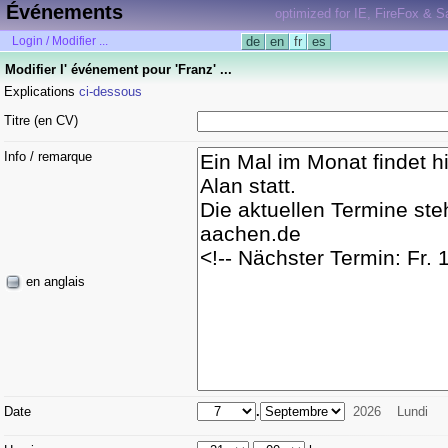
Événements
optimized for IE, FireFox & Sa
Login / Modifier ...
de
en
fr
es
Modifier l' événement pour 'Franz' ...
Explications
ci-dessous
Titre (en CV)
Info / remarque
en anglais
Date
.
2026
Lundi