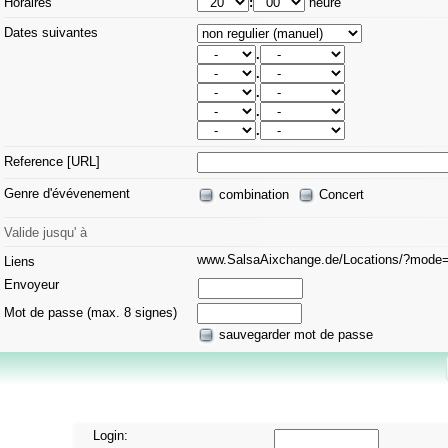
Horaires
:
heure
Dates suivantes
.
.
.
.
.
Reference [URL]
Genre d'évévenement
combination
Concert
Valide jusqu' à
www.SalsaAixchange.de/Locations/?mod
Liens
Envoyeur
Mot de passe (max. 8 signes)
sauvegarder mot de passe
Login: