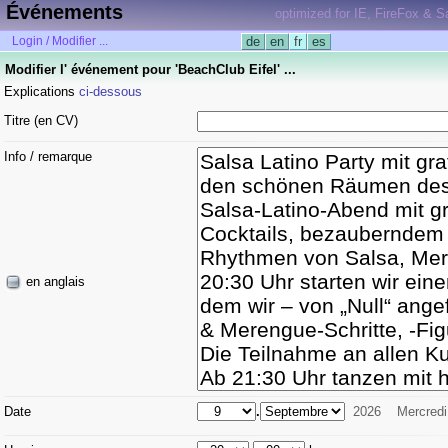
Événements
optimized for IE, FireFox & Sa
Login / Modifier ...
de
en
fr
es
Modifier l' événement pour 'BeachClub Eifel' ...
Explications
ci-dessous
Titre (en CV)
Info / remarque
en anglais
Date
.
2026
Mercredi