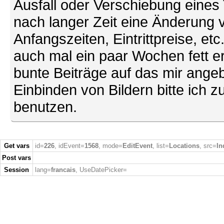
Ausfall oder Verschiebung eines
nach langer Zeit eine Änderung 
Anfangszeiten, Eintrittpreise, et
auch mal ein paar Wochen fett ers
bunte Beiträge auf das mir ang
Einbinden von Bildern bitte ich z
benutzen.
Get vars
id=
226
, idEvent=
1568
, mode=
EditEvent
, list=
Locations
, src=
In
Post vars
Session
lang=
francais
, UseDatePicker=