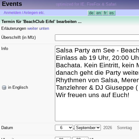
Events
optimized for IE, FireFox & Safari
Anmelden / Anlegen etc.
de
en
fr
es
Termin für 'BeachClub Eifel' bearbeiten ...
Erläuterungen
weiter unten
Überschrift (in Mfz)
Info
in Englisch
Datum
.
2026
Sonntag