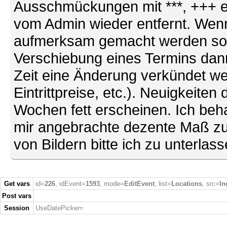
Ausschmückungen mit ***, +++ et
vom Admin wieder entfernt. Wenn
aufmerksam gemacht werden soll (
Verschiebung eines Termins dann
Zeit eine Änderung verkündet we
Eintrittpreise, etc.). Neuigkeite
Wochen fett erscheinen. Ich behal
mir angebrachte dezente Maß zu
von Bildern bitte ich zu unterlas
Get vars
id=
226
, idEvent=
1593
, mode=
EditEvent
, list=
Locations
, src=
In
Post vars
Session
UseDatePicker=