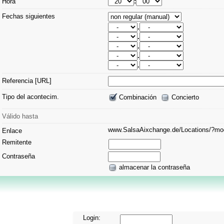
Hora
:
Fechas siguientes
.
.
.
.
.
Referencia [URL]
Tipo del acontecim.
Combinación
Concierto
Válido hasta
www.SalsaAixchange.de/Locations/?
Enlace
Remitente
Contraseña
almacenar la contraseña
Login: