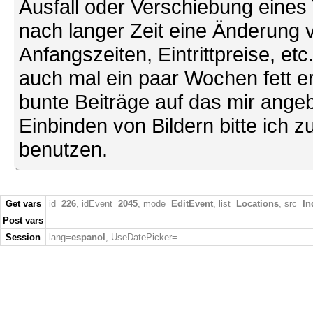
Ausfall oder Verschiebung eines
nach langer Zeit eine Änderung 
Anfangszeiten, Eintrittpreise, et
auch mal ein paar Wochen fett ers
bunte Beiträge auf das mir ang
Einbinden von Bildern bitte ich z
benutzen.
Get vars
id=
226
, idEvent=
2045
, mode=
EditEvent
, list=
Locations
, src=
In
Post vars
Session
lang=
espanol
, UseDatePicker=