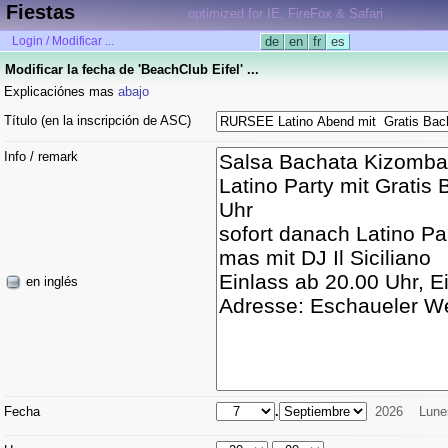
Fiestas
optimized for IE, FireFox & Safari
Login / Modificar ...
de
en
fr
es
Modificar la fecha de 'BeachClub Eifel' ...
Explicaciónes mas
abajo
Título (en la inscripción de ASC)
Info / remark
en inglés
Fecha
.
2026
Lune