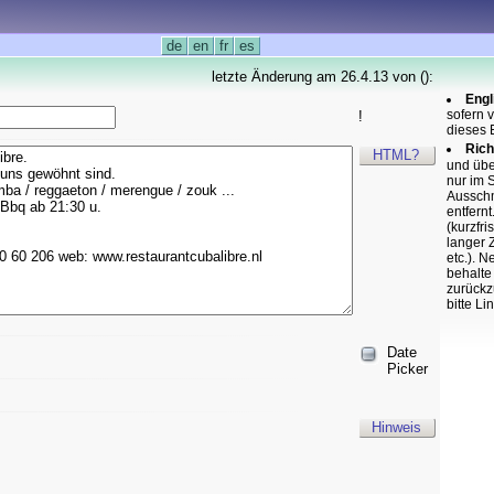
de
en
fr
es
letzte Änderung am 26.4.13 von ():
Engl
sofern 
!
dieses 
Rich
HTML?
und übe
nur im 
Ausschm
entfern
(kurzfr
langer 
etc.). 
behalte
zurückz
bitte Li
Date
Picker
Hinweis