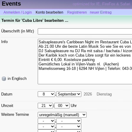
Events
optimized for IE, FireFox & Safari
Anmelden / Login
Konto bearbeiten
Registrieren
neuer Eintrag
Termin für 'Cuba Libre' bearbeiten ...
Überschrift (in Mfz)
Info
in Englisch
Datum
.
2026
Dienstag
Uhrzeit
:
Uhr
Weitere Termine
.
.