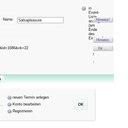
in
Event-
Liste
Name
Hinweis!
anzeigen
(am
Ende
des
Eintrags)
Hinweis
t&id=1686&vk=22
für ...
!
!
neuen Termin anlegen
Konto bearbeiten
..
Registrieren