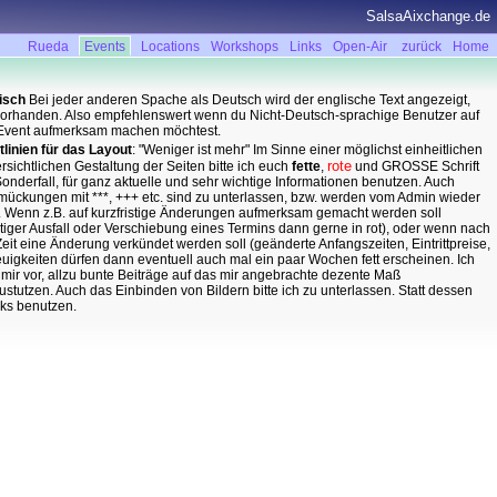
SalsaAixchange.de
Rueda
Events
Locations
Workshops
Links
Open-Air
zurück
Home
isch
Bei jeder anderen Spache als Deutsch wird der englische Text angezeigt,
vorhanden. Also empfehlenswert wenn du Nicht-Deutsch-sprachige Benutzer auf
Event aufmerksam machen möchtest.
tlinien für das Layout
: "Weniger ist mehr" Im Sinne einer möglichst einheitlichen
rote
rsichtlichen Gestaltung der Seiten bitte ich euch
fette
,
und GROSSE Schrift
Sonderfall, für ganz aktuelle und sehr wichtige Informationen benutzen. Auch
ückungen mit ***, +++ etc. sind zu unterlassen, bzw. werden vom Admin wieder
t. Wenn z.B. auf kurzfristige Änderungen aufmerksam gemacht werden soll
istiger Ausfall oder Verschiebung eines Termins dann gerne in rot), oder wenn nach
Zeit eine Änderung verkündet werden soll (geänderte Anfangszeiten, Eintrittpreise,
Neuigkeiten dürfen dann eventuell auch mal ein paar Wochen fett erscheinen. Ich
 mir vor, allzu bunte Beiträge auf das mir angebrachte dezente Maß
ustutzen. Auch das Einbinden von Bildern bitte ich zu unterlassen. Statt dessen
nks benutzen.