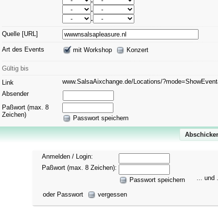
.
.
.
Quelle [URL]
Art des Events
mit Workshop
Konzert
Gültig bis
www.SalsaAixchange.de/Locations/?mode=ShowEven
Link
Absender
Paßwort (max. 8
Zeichen)
Passwort speichern
Anmelden / Login:
Paßwort (max. 8 Zeichen):
... und .
Passwort speichern
oder Passwort
vergessen