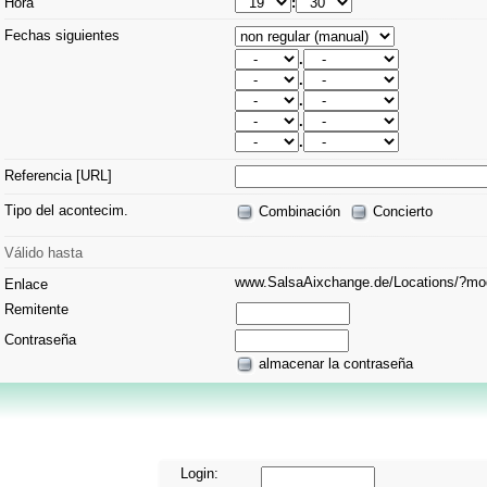
Hora
:
Fechas siguientes
.
.
.
.
.
Referencia [URL]
Tipo del acontecim.
Combinación
Concierto
Válido hasta
www.SalsaAixchange.de/Locations/?
Enlace
Remitente
Contraseña
almacenar la contraseña
Login: