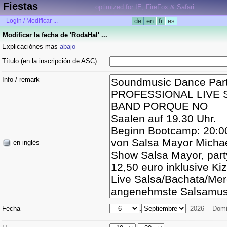
Fiestas
optimized for IE, FireFox & Safari
Login / Modificar ...
de
en
fr
es
Modificar la fecha de 'RodaHal' ...
Explicaciónes mas
abajo
Título (en la inscripción de ASC)
Info / remark
en inglés
Fecha
.
2026
Domi