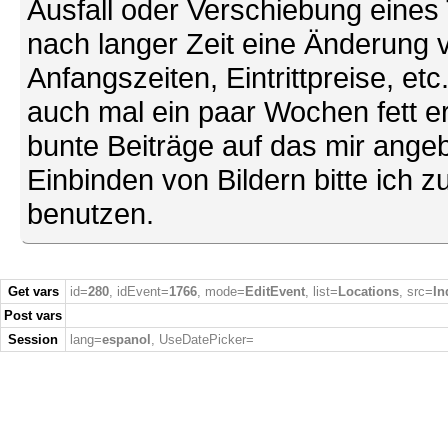
Ausfall oder Verschiebung eines
nach langer Zeit eine Änderung 
Anfangszeiten, Eintrittpreise, et
auch mal ein paar Wochen fett ers
bunte Beiträge auf das mir ang
Einbinden von Bildern bitte ich z
benutzen.
Get vars
id=
280
, idEvent=
1766
, mode=
EditEvent
, list=
Locations
, src=
In
Post vars
Session
lang=
espanol
, UseDatePicker=