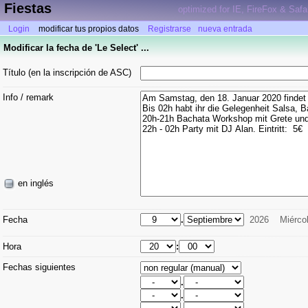
Fiestas
optimized for IE, FireFox & Safa
Login
modificar tus propios datos
Registrarse
nueva entrada
Modificar la fecha de 'Le Select' ...
Título (en la inscripción de ASC)
Info / remark
en inglés
Fecha
.
2026
Miérco
Hora
:
Fechas siguientes
.
.