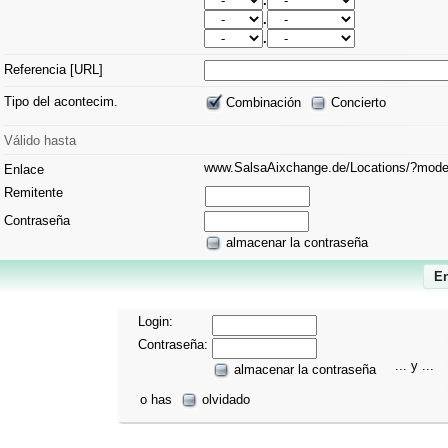
.
.
.
Referencia [URL]
Tipo del acontecim.
Combinación
Concierto
Válido hasta
www.SalsaAixchange.de/Locations/?mo
Enlace
Remitente
Contraseña
almacenar la contraseña
Login:
Contraseña:
... y ...
almacenar la contraseña
o has
olvidado