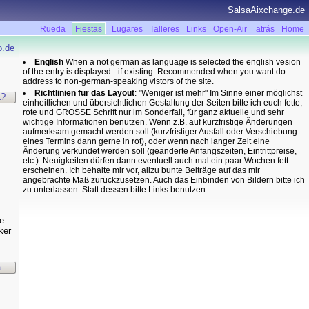
SalsaAixchange.de
Rueda
Fiestas
Lugares
Talleres
Links
Open-Air
atrás
Home
o.de
English
When a not german as language is selected the english vesion
of the entry is displayed - if existing. Recommended when you want do
address to non-german-speaking vistors of the site.
Richtlinien für das Layout
: "Weniger ist mehr" Im Sinne einer möglichst
?
einheitlichen und übersichtlichen Gestaltung der Seiten bitte ich euch fette,
rote und GROSSE Schrift nur im Sonderfall, für ganz aktuelle und sehr
wichtige Informationen benutzen. Wenn z.B. auf kurzfristige Änderungen
aufmerksam gemacht werden soll (kurzfristiger Ausfall oder Verschiebung
eines Termins dann gerne in rot), oder wenn nach langer Zeit eine
Änderung verkündet werden soll (geänderte Anfangszeiten, Eintrittpreise,
etc.). Neuigkeiten dürfen dann eventuell auch mal ein paar Wochen fett
erscheinen. Ich behalte mir vor, allzu bunte Beiträge auf das mir
angebrachte Maß zurückzusetzen. Auch das Einbinden von Bildern bitte ich
zu unterlassen. Statt dessen bitte Links benutzen.
e
ker
a