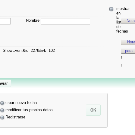
mostrar
en
la
Nombre
Nota
lista
de
fechas
Not
de=ShowEvent&id=2278&vk=102
para .
!
!
crear nueva fecha
modificar tus propios datos
Registrarse