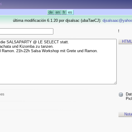
ri
de
en
fr
es
última modificación 6.1.20 por djsalsac (ubaTaeCJ):
djsalsaac@yaho
!
HTML
les
Dat
Pic
Not