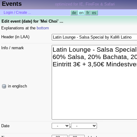
Events
optimized for IE, FireFox & Safari
Login / Create ...
de
en
fr
es
Edit event (date) for 'Mei Choi' ...
Explanations at the
bottom
Header (in LAA)
Info / remark
in englisch
Date
.