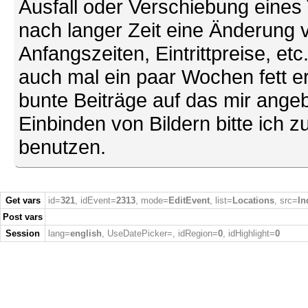
Ausfall oder Verschiebung eines
nach langer Zeit eine Änderung 
Anfangszeiten, Eintrittpreise, et
auch mal ein paar Wochen fett ers
bunte Beiträge auf das mir ang
Einbinden von Bildern bitte ich z
benutzen.
Get vars
id=
321
, idEvent=
2313
, mode=
EditEvent
, list=
Locations
, src=
In
Post vars
Session
lang=
english
, UseDatePicker=
, idRegion=
0
, idHighlight=
0