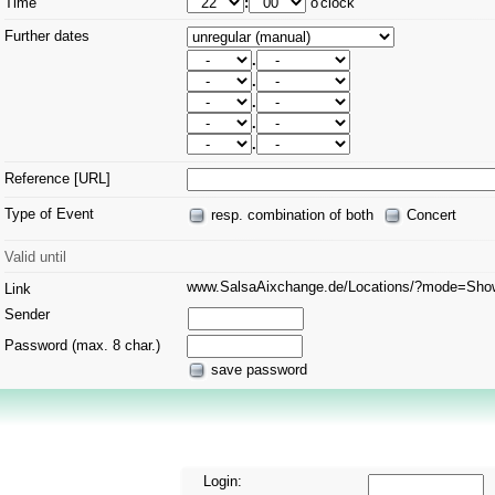
Time
:
o'clock
Further dates
.
.
.
.
.
Reference [URL]
Type of Event
resp. combination of both
Concert
Valid until
www.SalsaAixchange.de/Locations/?mode=Sh
Link
Sender
Password (max. 8 char.)
save password
Login: