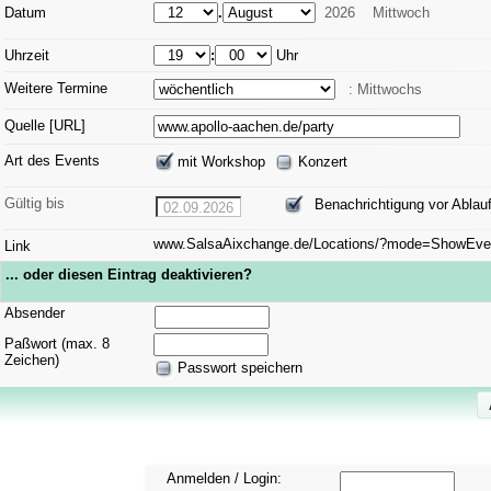
Datum
.
2026
Mittwoch
Uhrzeit
:
Uhr
Weitere Termine
: Mittwochs
Quelle [URL]
Art des Events
mit Workshop
Konzert
Gültig bis
Benachrichtigung vor Ablau
02.09.2026
www.SalsaAixchange.de/Locations/?mode=ShowEv
Link
... oder diesen Eintrag deaktivieren?
Absender
Paßwort (max. 8
Zeichen)
Passwort speichern
Anmelden / Login: