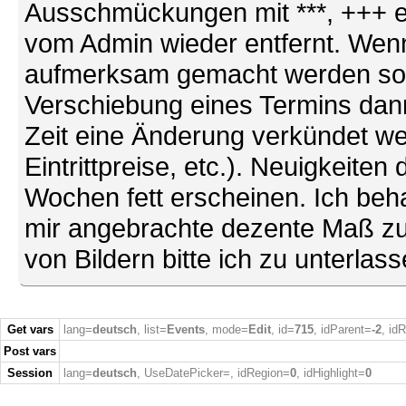
Ausschmückungen mit ***, +++ et
vom Admin wieder entfernt. Wenn
aufmerksam gemacht werden soll (
Verschiebung eines Termins dann
Zeit eine Änderung verkündet we
Eintrittpreise, etc.). Neuigkeite
Wochen fett erscheinen. Ich behal
mir angebrachte dezente Maß zu
von Bildern bitte ich zu unterlas
Get vars
lang=
deutsch
, list=
Events
, mode=
Edit
, id=
715
, idParent=
-2
, id
Post vars
Session
lang=
deutsch
, UseDatePicker=
, idRegion=
0
, idHighlight=
0