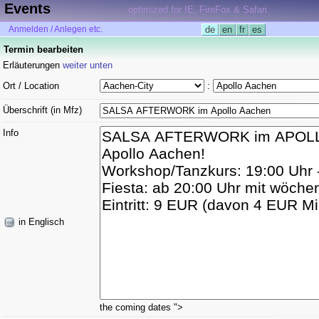
Events
optimized for IE, FireFox & Safari
Anmelden / Anlegen etc.
de
en
fr
es
Termin bearbeiten
Erläuterungen
weiter unten
Ort / Location
:
Überschrift (in Mfz)
Info
in Englisch
the coming dates
">