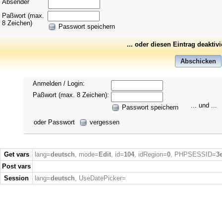
Absender
Paßwort (max.
8 Zeichen)
Passwort speichern
... oder diesen Eintrag deaktiv
Anmelden / Login:
Paßwort (max. 8 Zeichen):
... und ...
Passwort speichern
oder Passwort
vergessen
Get vars
lang=
deutsch
, mode=
Edit
, id=
104
, idRegion=
0
, PHPSESSID=
3
Post vars
Session
lang=
deutsch
, UseDatePicker=