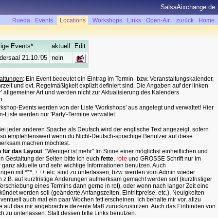
SalsaAixchange.de
Rueda
Events
Locations
Workshops
Links
Open-Air
zurück
Home
ige Events*
aktuell
Edit
ersaal 21.10.'05
nein
altungen
: Ein Event bedeutet ein Eintrag im Termin- bzw. Veranstaltungskalender,
zeit und evt. Regelmäßigkeit explizit definiert sind. Die Angaben auf der linken
ur' allgemeiner Art und werden nicht zur Aktualisierung des Kalenders
n.
rkshop-Events werden von der Liste 'Workshops' aus angelegt und verwaltet! Hier
n-Liste werden nur '
Party
'-Termine verwaltet.
ei jeder anderen Spache als Deutsch wird der englische Text angezeigt, sofern
lso empfehlenswert wenn du Nicht-Deutsch-sprachige Benutzer auf diese
merksam machen möchtest.
n für das Layout
: "Weniger ist mehr" Im Sinne einer möglichst einheitlichen und
rote
en Gestaltung der Seiten bitte ich euch
fette
,
und GROSSE Schrift nur im
ür ganz aktuelle und sehr wichtige Informationen benutzen. Auch
en mit ***, +++ etc. sind zu unterlassen, bzw. werden vom Admin wieder
n z.B. auf kurzfristige Änderungen aufmerksam gemacht werden soll (kurzfristiger
Verschiebung eines Termins dann gerne in rot), oder wenn nach langer Zeit eine
ündet werden soll (geänderte Anfangszeiten, Eintrittpreise, etc.). Neuigkeiten
ventuell auch mal ein paar Wochen fett erscheinen. Ich behalte mir vor, allzu
e auf das mir angebrachte dezente Maß zurückzustutzen. Auch das Einbinden von
ich zu unterlassen. Statt dessen bitte Links benutzen.