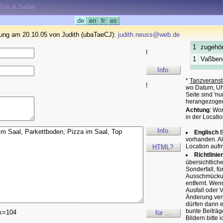
eFox & Safari
de
en
fr
es
rung am 20.10.05 von Judith (ubaTaeCJ):
judith.neuss@web.de
1
zugehör
!
1
Vaßbend
Info
*
Tanzveranst
!
wo Datum, Uhr
Seite sind 'n
herangezoge
Achtung
: Wo
in der Locatio
Info
Englisch
B
vorhanden. A
Location auf
HTML?
Richtlinie
übersichtlich
Sonderfall, f
Ausschmückung
entfernt. Wen
Ausfall oder 
Änderung verk
dürfen dann e
bunte Beiträg
k=104
für ...
Bildern bitte 