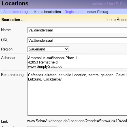
Locations
optimized for IE, Fir
Anmelden / Login
Konto bearbeiten
Registrieren
neuer Eintrag
Bearbeiten ...
letzte Ände
Name
URL
Region
Adresse
Beschreibung
www.SalsaAixchange.de/Locations/?mode=Show&id=104&v
Link