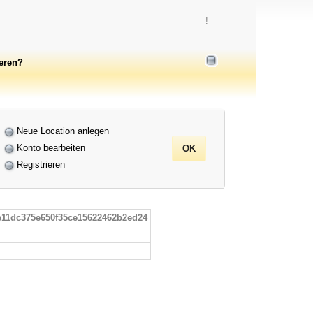
!
ieren?
Neue Location anlegen
Konto bearbeiten
Registrieren
e11dc375e650f35ce15622462b2ed24