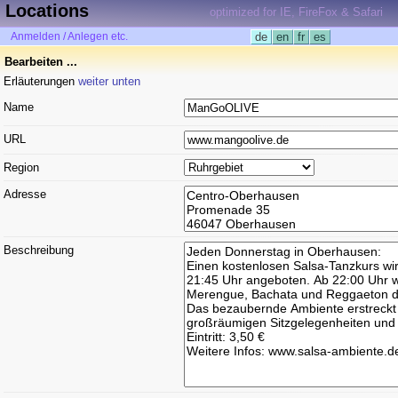
Locations
optimized for IE, FireFox & Safari
Anmelden / Anlegen etc.
de
en
fr
es
Bearbeiten ...
Erläuterungen
weiter unten
Name
URL
Region
Adresse
Beschreibung