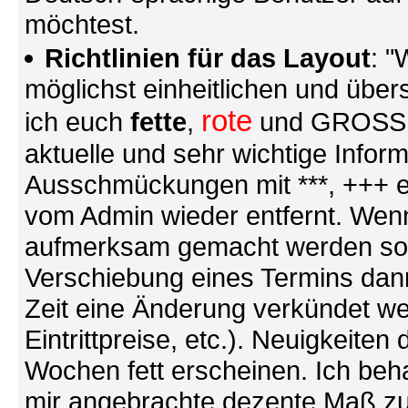
möchtest.
Richtlinien für das Layout
: "
möglichst einheitlichen und übers
rote
ich euch
fette
,
und GROSSE S
aktuelle und sehr wichtige Infor
Ausschmückungen mit ***, +++ et
vom Admin wieder entfernt. Wenn
aufmerksam gemacht werden soll (
Verschiebung eines Termins dann
Zeit eine Änderung verkündet we
Eintrittpreise, etc.). Neuigkeite
Wochen fett erscheinen. Ich behal
mir angebrachte dezente Maß zu