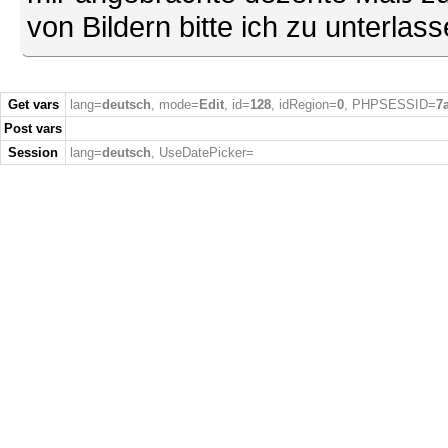
von Bildern bitte ich zu unterlas
Get vars
lang=
deutsch
, mode=
Edit
, id=
128
, idRegion=
0
, PHPSESSID=
7
Post vars
Session
lang=
deutsch
, UseDatePicker=