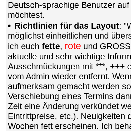
Deutsch-sprachige Benutzer au
möchtest.
Richtlinien für das Layout
: "
möglichst einheitlichen und übers
rote
ich euch
fette
,
und GROSSE S
aktuelle und sehr wichtige Infor
Ausschmückungen mit ***, +++ et
vom Admin wieder entfernt. Wenn
aufmerksam gemacht werden soll (
Verschiebung eines Termins dann
Zeit eine Änderung verkündet we
Eintrittpreise, etc.). Neuigkeite
Wochen fett erscheinen. Ich behal