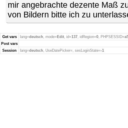
mir angebrachte dezente Maß zu
von Bildern bitte ich zu unterlas
Get vars
lang=
deutsch
, mode=
Edit
, id=
137
, idRegion=
0
, PHPSESSID=
a
Post vars
Session
lang=
deutsch
, UseDatePicker=
, sesLoginState=
-1