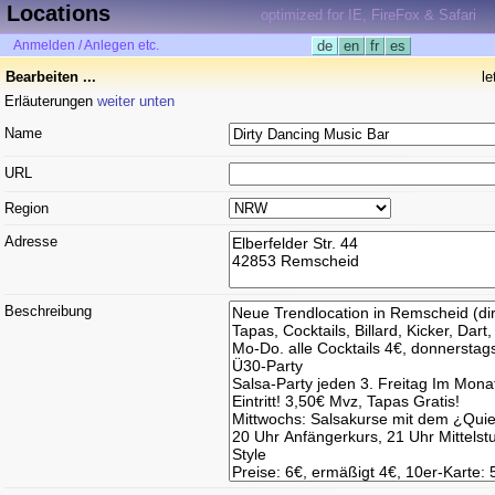
Locations
optimized for IE, FireFox & Safari
Anmelden / Anlegen etc.
de
en
fr
es
Bearbeiten ...
l
Erläuterungen
weiter unten
Name
URL
Region
Adresse
Beschreibung