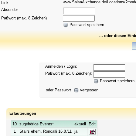
www.SalsaAixchange.de/Locations/?mo
Link
Absender
Paßwort (max. 8 Zeichen)
Passwort speichern
... oder diesen Ein
Anmelden / Login:
Paßwort (max. 8 Zeichen):
Passwort speichern
oder Passwort
vergessen
Erläuterungen
10
zugehörige Events*
aktuell
Edit
1
Stairs ehem. Roncalli 16.8.'11
ja