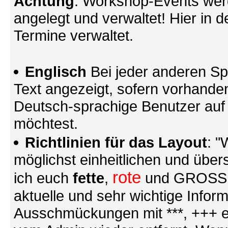
Achtung
: Workshop-Events wer
angelegt und verwaltet! Hier in d
Termine verwaltet.
Englisch
Bei jeder anderen Sp
Text angezeigt, sofern vorhande
Deutsch-sprachige Benutzer au
möchtest.
Richtlinien für das Layout
: "
möglichst einheitlichen und übers
rote
ich euch
fette
,
und GROSSE S
aktuelle und sehr wichtige Infor
Ausschmückungen mit ***, +++ et