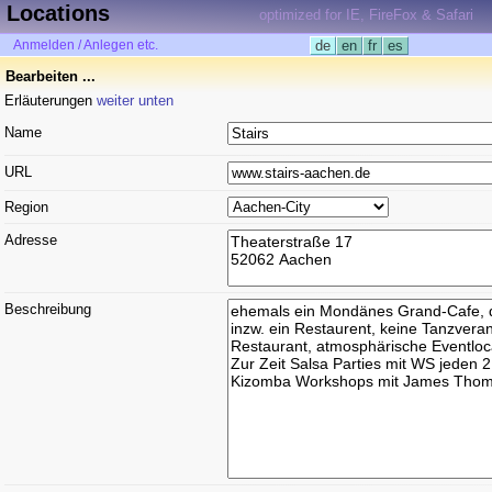
Locations
optimized for IE, FireFox & Safari
Anmelden / Anlegen etc.
de
en
fr
es
Bearbeiten ...
Erläuterungen
weiter unten
Name
URL
Region
Adresse
Beschreibung