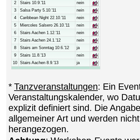
2
Stairs 10.9.'11
nein
3
Salsa Party 5.10.'11
nein
4
Caribbean Night 22.10.'11
nein
5
Miercoles Salsero 26.10.'11
nein
6
Stairs Aachen 1.12.'11
nein
7
Stairs Aachen 24.1.'12
nein
8
Stairs am Sonntag 10.6.'12
ja
9
Stairs 11.8.'13
nein
10
Stairs Aachen 8.9.'13
ja
*
Tanzveranstaltungen
: Ein Even
Veranstaltungskalender, wo Datu
explizit definiert sind. Die Angabe
allgemeiner Art und werden nicht
herangezogen.