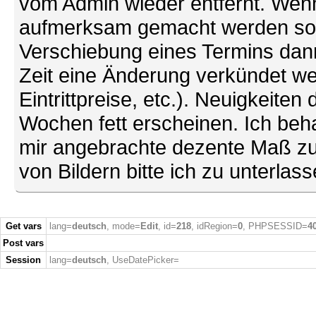
vom Admin wieder entfernt. Wenn
aufmerksam gemacht werden soll (
Verschiebung eines Termins dann
Zeit eine Änderung verkündet we
Eintrittpreise, etc.). Neuigkeite
Wochen fett erscheinen. Ich behal
mir angebrachte dezente Maß zu
von Bildern bitte ich zu unterlas
Get vars
lang=
deutsch
, mode=
Edit
, id=
218
, idRegion=
0
, PHPSESSID=
4
Post vars
Session
lang=
deutsch
, UseDatePicker=