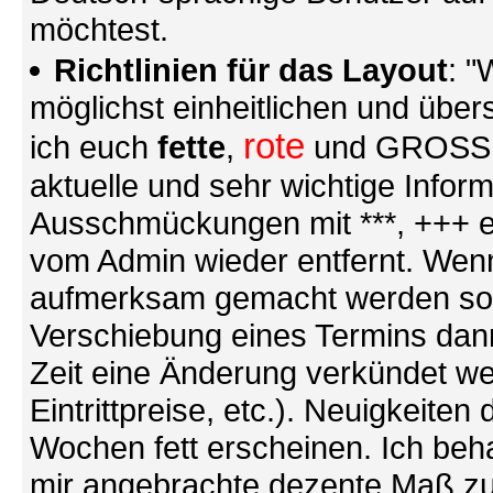
möchtest.
Richtlinien für das Layout
: "
möglichst einheitlichen und übers
rote
ich euch
fette
,
und GROSSE S
aktuelle und sehr wichtige Infor
Ausschmückungen mit ***, +++ et
vom Admin wieder entfernt. Wenn
aufmerksam gemacht werden soll (
Verschiebung eines Termins dann
Zeit eine Änderung verkündet we
Eintrittpreise, etc.). Neuigkeite
Wochen fett erscheinen. Ich behal
mir angebrachte dezente Maß zu