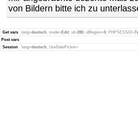
von Bildern bitte ich zu unterlas
Get vars
lang=
deutsch
, mode=
Edit
, id=
280
, idRegion=
0
, PHPSESSID=
7
Post vars
Session
lang=
deutsch
, UseDatePicker=