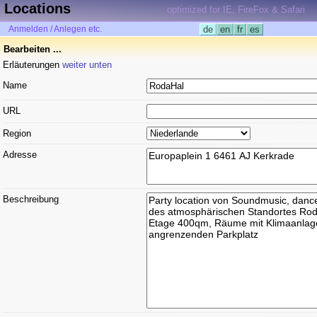
Locations
optimized for IE, FireFox & Safari
Anmelden / Anlegen etc.
de
en
fr
es
Bearbeiten ...
Erläuterungen
weiter unten
Name
URL
Region
Adresse
Beschreibung