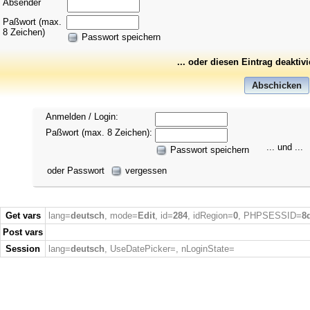
Absender
Paßwort (max.
8 Zeichen)
Passwort speichern
... oder diesen Eintrag deaktiv
Anmelden / Login:
Paßwort (max. 8 Zeichen):
... und ...
Passwort speichern
oder Passwort
vergessen
Get vars
lang=
deutsch
, mode=
Edit
, id=
284
, idRegion=
0
, PHPSESSID=
8
Post vars
Session
lang=
deutsch
, UseDatePicker=
, nLoginState=