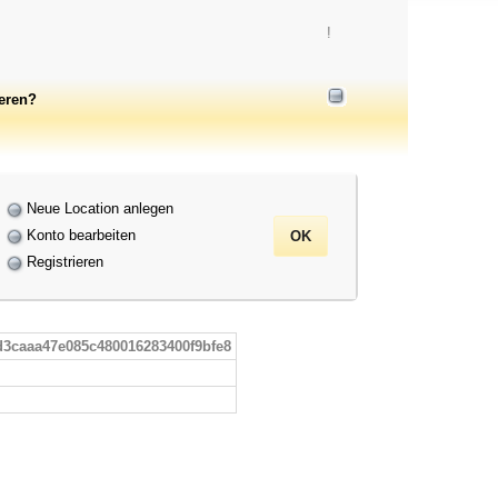
!
ieren?
Neue Location anlegen
Konto bearbeiten
Registrieren
d3caaa47e085c480016283400f9bfe8