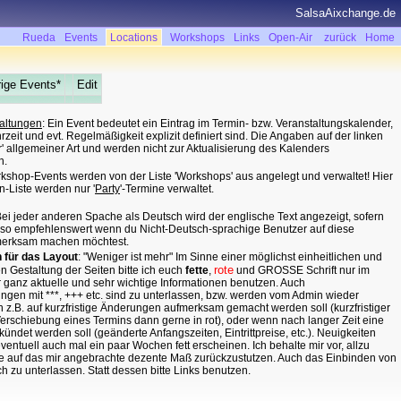
SalsaAixchange.de
Rueda
Events
Locations
Workshops
Links
Open-Air
zurück
Home
ige Events*
Edit
altungen
: Ein Event bedeutet ein Eintrag im Termin- bzw. Veranstaltungskalender,
zeit und evt. Regelmäßigkeit explizit definiert sind. Die Angaben auf der linken
ur' allgemeiner Art und werden nicht zur Aktualisierung des Kalenders
n.
rkshop-Events werden von der Liste 'Workshops' aus angelegt und verwaltet! Hier
n-Liste werden nur '
Party
'-Termine verwaltet.
ei jeder anderen Spache als Deutsch wird der englische Text angezeigt, sofern
lso empfehlenswert wenn du Nicht-Deutsch-sprachige Benutzer auf diese
merksam machen möchtest.
n für das Layout
: "Weniger ist mehr" Im Sinne einer möglichst einheitlichen und
rote
en Gestaltung der Seiten bitte ich euch
fette
,
und GROSSE Schrift nur im
ür ganz aktuelle und sehr wichtige Informationen benutzen. Auch
en mit ***, +++ etc. sind zu unterlassen, bzw. werden vom Admin wieder
n z.B. auf kurzfristige Änderungen aufmerksam gemacht werden soll (kurzfristiger
Verschiebung eines Termins dann gerne in rot), oder wenn nach langer Zeit eine
ündet werden soll (geänderte Anfangszeiten, Eintrittpreise, etc.). Neuigkeiten
ventuell auch mal ein paar Wochen fett erscheinen. Ich behalte mir vor, allzu
e auf das mir angebrachte dezente Maß zurückzustutzen. Auch das Einbinden von
ich zu unterlassen. Statt dessen bitte Links benutzen.