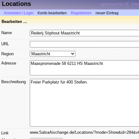
Locations
optimized for IE, Fir
Anmelden / Login
Konto bearbeiten
Registrieren
neuer Eintrag
Bearbeiten ...
Name
URL
Region
Adresse
Beschreibung
www.SalsaAixchange.de/Locations/?mode=Show&id=284&v
Link