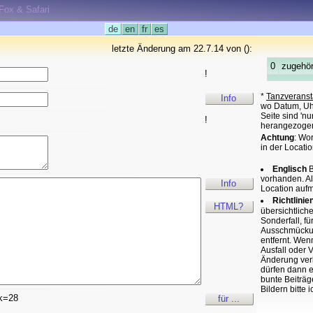
eFox & Safari
de
en
fr
es
letzte Änderung am 22.7.14 von ():
0
zugehör
!
*
Tanzveranst
Info
wo Datum, Uhr
Seite sind 'n
!
herangezoge
Achtung
: Wo
in der Locatio
Englisch
B
vorhanden. A
Info
Location auf
Richtlinie
HTML?
übersichtlich
Sonderfall, f
Ausschmückung
entfernt. Wen
Ausfall oder 
Änderung verk
dürfen dann e
bunte Beiträg
Bildern bitte 
k=28
für ...