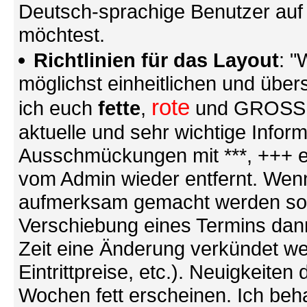
Deutsch-sprachige Benutzer au
möchtest.
Richtlinien für das Layout
: "
möglichst einheitlichen und übers
rote
ich euch
fette
,
und GROSSE S
aktuelle und sehr wichtige Infor
Ausschmückungen mit ***, +++ et
vom Admin wieder entfernt. Wenn
aufmerksam gemacht werden soll (
Verschiebung eines Termins dann
Zeit eine Änderung verkündet we
Eintrittpreise, etc.). Neuigkeite
Wochen fett erscheinen. Ich behal