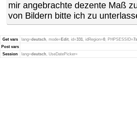
mir angebrachte dezente Maß zu
von Bildern bitte ich zu unterlas
Get vars
lang=
deutsch
, mode=
Edit
, id=
331
, idRegion=
0
, PHPSESSID=
7
Post vars
Session
lang=
deutsch
, UseDatePicker=