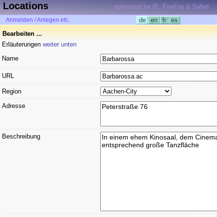
Locations
optimized for IE, FireFox & Safari
Anmelden / Anlegen etc.
de
en
fr
es
Bearbeiten ...
Erläuterungen
weiter unten
Name
URL
Region
Adresse
Beschreibung