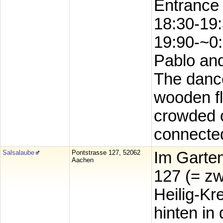
Entrance 
18:30-19:
19:90-~0:
Pablo and
The dance
wooden fl
crowded o
connected
Salsalaube
Pontstrasse 127, 52062
Im Garten
Aachen
127 (= zw
Heilig-Kr
hinten in