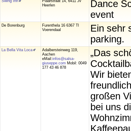
Swing Inn
Plaarstraat 14, 6411 Jv
Dance Sch
Heerlen
event
De Borenburg
Furenthela 16 6367 Tl
Ein sehr 
Voerendaal
parking.
La Bella Vita Loca
Adalbersteinweg 119,
„Das schö
Aachen
eMail:
infos@salsa-
Cocktailba
giuseppe.com
Mobil: 0049
177 43 46 878
Wir biete
freundlic
großen Vi
bei uns d
Wohnzimm
Kaffeepau