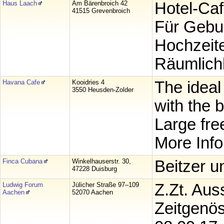
Haus Laach
Am Bärenbroich 42
Hotel-Caf
41515 Grevenbroich
Für Gebu
Hochzeite
Räumlichk
Havana Cafe
Kooidries 4
The ideal
3550 Heusden-Zolder
with the b
Large fre
More Inf
Finca Cubana
Winkelhauserstr. 30,
Beitzer u
47228 Duisburg
Ludwig Forum
Jülicher Straße 97–109
Z.Zt. Aus
Aachen
52070 Aachen
Zeitgenös