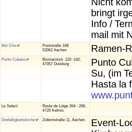
Nicht komm
bringt ir
Info / Te
mail mit
Mei Choi
Pontstraße 168
Ramen-Re
52062 Aachen
Punto Cubano
Bismarckstr. 120 -142,
Punto Cub
47057 Duisburg
Su, (im 
Hasta la 
www.punt
Le Select
Route de Liège 264 - 266,
4720 Kelmis.
Dreifaltigkeitskirche
Zollernstraße 11, Aachen
Event-Loc