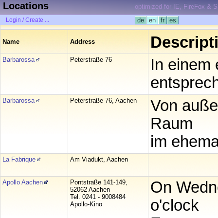
Locations
optimized for IE, FireFox & S
Login / Create ...
de
en
fr
es
Descript
Name
Address
Barbarossa
Peterstraße 76
In einem
entsprec
Barbarossa
Peterstraße 76, Aachen
Von außen
Raum
im ehema
La Fabrique
Am Viadukt, Aachen
Apollo Aachen
Pontstraße 141-149,
On Wedne
52062 Aachen
Tel. 0241 - 9008484
o'clock
Apollo-Kino