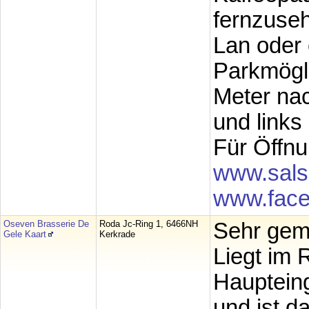
fernzuseh
Lan oder 
Parkmögli
Meter nac
und links
Für Öffnu
www.sals
www.face
Oseven Brasserie De
Roda Jc-Ring 1, 6466NH
Sehr gemü
Gele Kaart
Kerkrade
Liegt im
Haupteing
und ist d