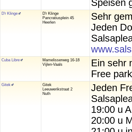
Speisen g
D'r Klinge
D'r Klinge
Sehr gemü
Pancratiusplein 45
Heerlen
Jeden Do
Salsaple
www.sals
Cuba Libre
Mamelisserweg 16-18
Ein sehr 
Vijlen-Vaals
Free park
Gitek
Gitek
Jeden Fre
Leeuwerikstraat 2
Nuth
Salsaplea
19:00 u A
20:00 u M
21:00 u i