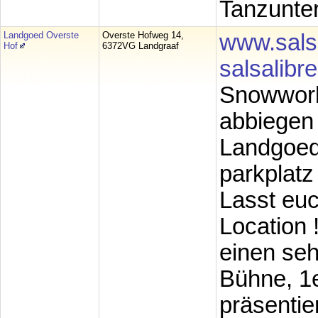
Tanzunter
Landgoed Overste
Overste Hofweg 14,
www.sals
Hof
6372VG Landgraaf
salsalib
Snowworld
abbiegen
Landgoed 
parkplatz
Lasst eu
Location 
einen seh
Bühne, 1e
präsentie