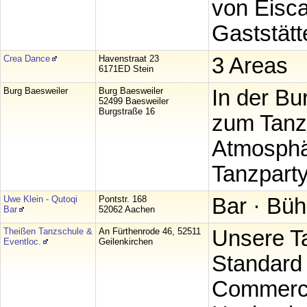
von Eisca
Gaststätt
Crea Dance
Havenstraat 23
3 Areas
6171ED Stein
Burg Baesweiler
Burg Baesweiler
In der Bu
52499 Baesweiler
Burgstraße 16
zum Tanze
Atmosphär
Tanzparty
Uwe Klein - Qutoqi
Pontstr. 168
Bar · Büh
Bar
52062 Aachen
Theißen Tanzschule &
An Fürthenrode 46, 52511
Unsere T
Eventloc.
Geilenkirchen
Standard 
Commerci