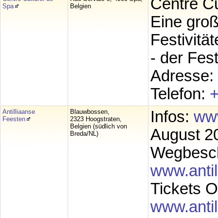
Centre Cu
Spa
Belgien
Eine groß
Festivitä
- der Fest
Adresse: 
Telefon:
+
Antilliaanse
Blauwbossen,
Infos:
www
Feesten
2323 Hoogstraten,
Belgien (südlich von
August 2
Breda/NL)
Wegbesch
www.antil
Tickets O
www.antil