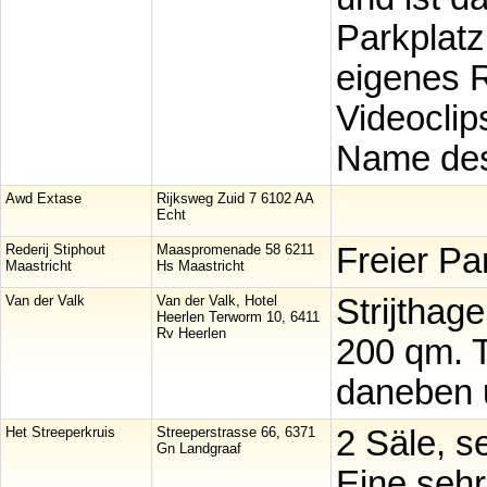
Parkplatz
eigenes 
Videoclip
Name des 
Awd Extase
Rijksweg Zuid 7 6102 AA
Echt
Rederij Stiphout
Maaspromenade 58 6211
Freier Par
Maastricht
Hs Maastricht
Van der Valk
Van der Valk, Hotel
Strijthag
Heerlen Terworm 10, 6411
Rv Heerlen
200 qm. T
daneben u
Het Streeperkruis
Streeperstrasse 66, 6371
2 Säle, s
Gn Landgraaf
Eine sehr