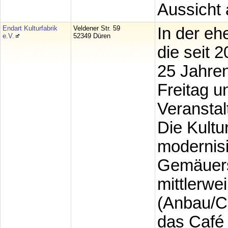
Aussicht 
Endart Kulturfabrik
Veldener Str. 59
In der eh
e.V.
52349 Düren
die seit 
25 Jahren
Freitag 
Veranstal
Die Kultu
modernis
Gemäuers 
mittlerwe
(Anbau/Ca
das Café 