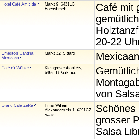
Hotel Café Amicitia
Markt 9, 6431LG
Café mit 
Hoensbroek
gemütlich
Holztanzf
20-22 Uhr
Ernesto's Cantina
Markt 32, Sittard
Mexicaans
Mexicana
Café d'r Wühler
Kleingraverstraat 65,
Gemütlich
6466EB Kerkrade
Montagab
von Salsa
Grand Café ZeRa
Prins Willem
Schönes g
Alexanderplein 1, 6291GZ
Vaals
grosser P
Salsa Lib