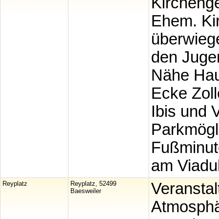
Kircheng
Ehem. Ki
überwiege
den Jugen
Nähe Hau
Ecke Zoll
Ibis und 
Parkmögli
Fußminute
am Viadu
Reyplatz
Reyplatz, 52499
Veranstal
Baesweiler
Atmosphä