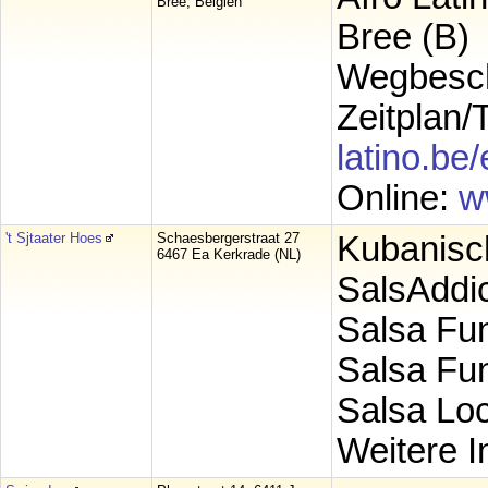
Bree, Belgien
Bree (B)
Wegbesc
Zeitplan/
latino.be/
Online:
w
't Sjtaater Hoes
Schaesbergerstraat 27
Kubanisc
6467 Ea Kerkrade (NL)
SalsAddic
Salsa Fu
Salsa Fun
Salsa Loc
Weitere I