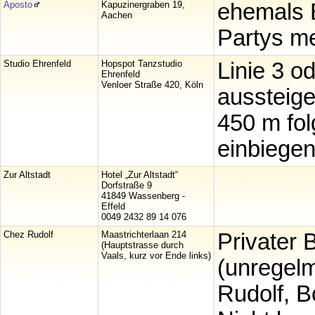
Aposto
Kapuzinergraben 19,
ehemals B
Aachen
Partys me
Studio Ehrenfeld
Hopspot Tanzstudio
Linie 3 o
Ehrenfeld
Venloer Straße 420, Köln
aussteige
450 m fol
einbiegen
Zur Altstadt
Hotel „Zur Altstadt“
Dorfstraße 9
41849 Wassenberg -
Effeld
0049 2432 89 14 076
Chez Rudolf
Maastrichterlaan 214
Privater 
(Hauptstrasse durch
Vaals, kurz vor Ende links)
(unregelm
Rudolf, 