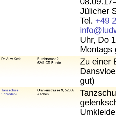
08.09.17
Jülicher
Tel.
+49 
info@lud
Uhr, Do 
Montags 
De Auw Kerk
Burchtstraat 2
Zu einer 
6241 CR Bunde
Dansvloer
gut)
Tanzschule
Oranienstrasse 9, 52066
Tanzschu
Schröder
Aachen
gelenksc
Umkleide