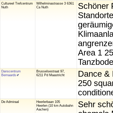
Cultureel Trefcentrum
Wilhelminastrasse 3 6361
Schöner P
Nuth
Ca Nuth
Standorte
geräumig
Klimaanla
angrenze
Area 1 2
Tanzbod
Danscentrum
Brusselsestraat 97,
Dance & P
Bernaards
6211 Pd Maastricht
250 squar
condition
De Admiraal
Heerlerbaan 105
Sehr schö
Heerlen (10 km Autobahn
Aachen)