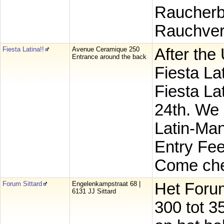
Raucherbe
Rauchver
Fiesta Latina!!
Avenue Ceramique 250
After the 
Entrance around the back
Fiesta La
Fiesta La
24th. We 
Latin-Man
Entry Fee
Come che
Forum Sittard
Engelenkampstraat 68 |
Het Forum
6131 JJ Sittard
300 tot 3