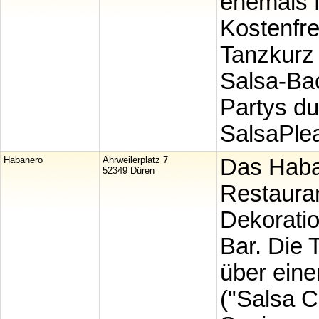
ehemals 
Kostenfre
Tanzkurz 
Salsa-Ba
Partys d
SalsaPle
Habanero
Ahrweilerplatz 7
Das Haba
52349 Düren
Restaura
Dekoratio
Bar. Die 
über eine
("Salsa Ca