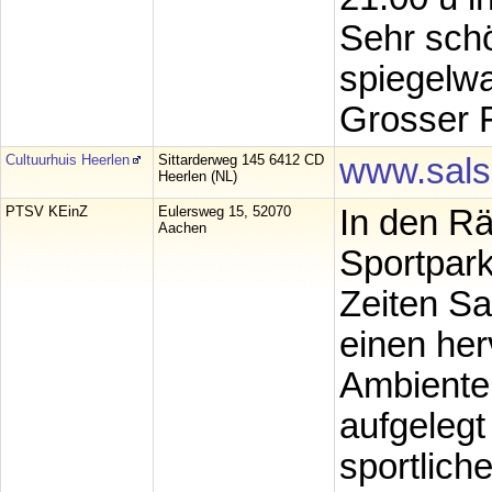
Sehr schö
spiegelw
Grosser F
Cultuurhuis Heerlen
Sittarderweg 145 6412 CD
www.sals
Heerlen (NL)
PTSV KEinZ
Eulersweg 15, 52070
In den R
Aachen
Sportpark
Zeiten Sa
einen her
Ambiente,
aufgelegt
sportlich