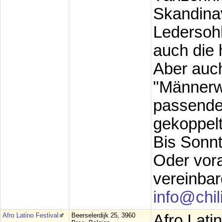
Skandinav
Ledersohl
auch die 
Aber auch
"Männerwe
passenden
gekoppelt
Bis Sonnt
Oder vora
vereinbar
info@chil
Afro Latino Festival
Beerselerdijk 25, 3960
Afro Lati