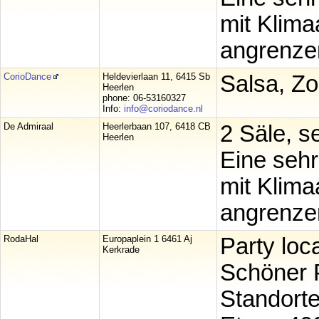
mit Klim
angrenzen
CorioDance
Heldevierlaan 11, 6415 Sb
Salsa, Zo
Heerlen
phone: 06-53160327
Info:
info@coriodance.nl
De Admiraal
Heerlerbaan 107, 6418 CB
2 Säle, s
Heerlen
Eine sehr
mit Klim
angrenze
RodaHal
Europaplein 1 6461 Aj
Party loc
Kerkrade
Schöner P
Standort