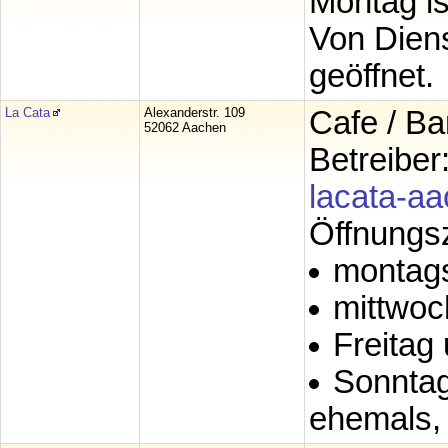
Montag is
Von Diens
geöffnet.
La Cata
Alexanderstr. 109
Cafe / Ba
52062 Aachen
Betreiber
lacata-a
Öffnungsz
montags
mittwoc
Freitag
Sonntag
ehemals, 