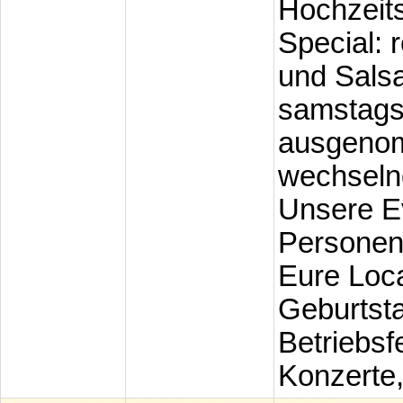
Hochzeits
Special: 
und Sals
samstags
ausgeno
wechsel
Unsere Ev
Personen 
Eure Loca
Geburtstag
Betriebsf
Konzerte