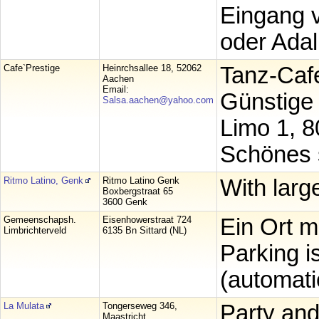
Eingang v
oder Adal
Cafe`Prestige
Heinrchsallee 18, 52062
Tanz-Caf
Aachen
Email:
Günstige 
Salsa.aachen@yahoo.com
Limo 1, 80
Schönes 
Ritmo Latino, Genk
Ritmo Latino Genk
With larg
Boxbergstraat 65
3600 Genk
Gemeenschapsh.
Eisenhowerstraat 724
Ein Ort m
Limbrichterveld
6135 Bn Sittard (NL)
Parking i
(automatic
La Mulata
Tongerseweg 346,
Party and
Maastricht