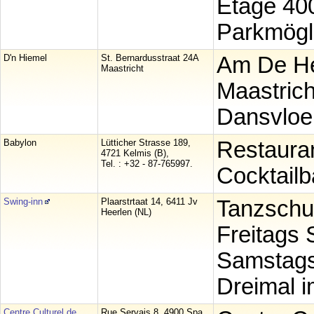
Etage 40
Parkmögl
D'n Hiemel
St. Bernardusstraat 24A
Am De He
Maastricht
Maastrich
Dansvloer
Babylon
Lütticher Strasse 189,
Restauran
4721 Kelmis (B),
Tel. : +32 - 87-765997.
Cocktailb
Swing-inn
Plaarstrtaat 14, 6411 Jv
Tanzschul
Heerlen (NL)
Freitags 
Samstags
Dreimal i
Centre Culturel de
Rue Servais 8, 4900 Spa,