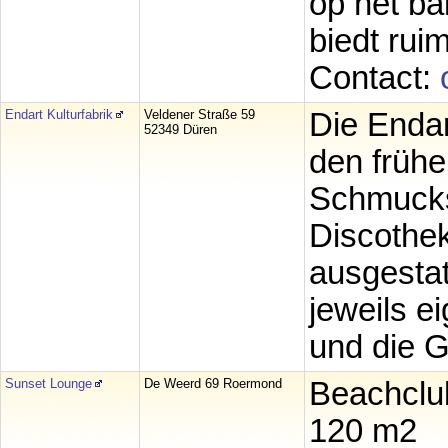
op het ba
biedt rui
Contact:
Endart Kulturfabrik
Veldener Straße 59
Die Endart
52349 Düren
den frühe
Schmucks
Discothek
ausgestat
jeweils e
und die G
Sunset Lounge
De Weerd 69 Roermond
Beachclu
120 m2