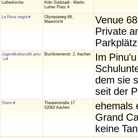
Lutherkirche
Köln Südstadt - Martin
Luther Platz 4
La Rosa negra
Olympiaweg 68,
Venue 68
Maastricht
Private a
Parkplät
Jugendkulturcafé pinu
Buchkremerstr. 2, Aachen
Im Pinu'u
´u
Schulunte
dem sie s
seit der 
Stairs
Theaterstraße 17
ehemals 
52062 Aachen
Grand Caf
keine Tan