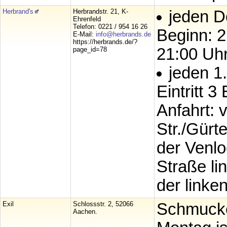
Herbrand's
Herbrandstr. 21, K-
jeden D
Ehrenfeld
Telefon: 0221 / 954 16 26
Beginn: 
E-Mail:
info@herbrands.de
https://herbrands.de/?
21:00 Uh
page_id=78
jeden 1
Eintritt 
Anfahrt: 
Str./Gürte
der Venlo
Straße li
der linke
Exil
Schlossstr. 2, 52066
Schmucke
Aachen.