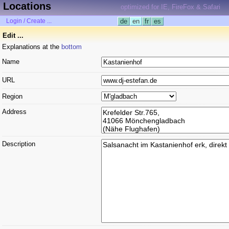
Locations
optimized for IE, FireFox & Safari
Login / Create ...
de
en
fr
es
Edit ...
Explanations at the
bottom
Name
URL
Region
Address
Description