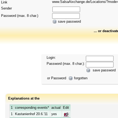
www.SalsaAixchange.de/Locations/?mod
Link
Sender
Password (max. 8 char.)
save password
... or deactivat
Login:
Password (max. 8 char.):
save password
or Password
forgotten
Explanations at the
1
corresponding events*
actual
Edit
1
Kastanienhof 20.6.'11
yes