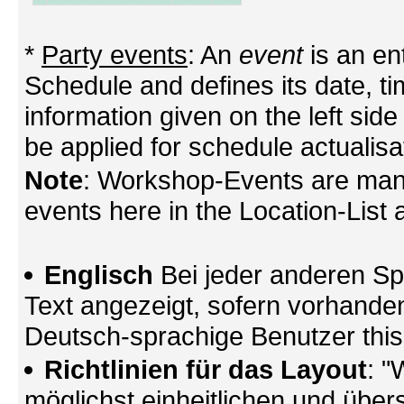
*
Party events
: An
event
is an en
Schedule and defines its date, tim
information given on the left side
be applied for schedule actualisa
Note
: Workshop-Events are mana
events here in the Location-List a
Englisch
Bei jeder anderen Sp
Text angezeigt, sofern vorhande
Deutsch-sprachige Benutzer thi
Richtlinien für das Layout
: "
möglichst einheitlichen und übers