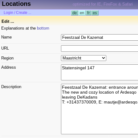
Locations
optimized for IE, FireFox & Safari
Login / Create ...
de
en
fr
es
Edit ...
Explanations at the
bottom
Name
URL
Region
Address
Description