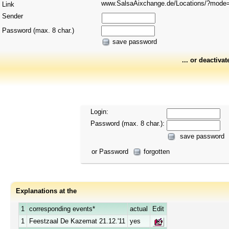
www.SalsaAixchange.de/Locations/?mod
Link
Sender
Password (max. 8 char.)
save password
... or deactivat
Login:
Password (max. 8 char.):
save password
or Password
forgotten
Explanations at the
1
corresponding events*
actual
Edit
1
Feestzaal De Kazemat 21.12.'11
yes