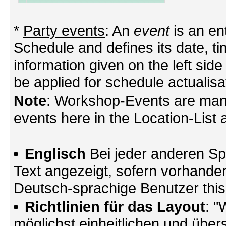
*
Party events
: An
event
is an en
Schedule and defines its date, tim
information given on the left side
be applied for schedule actualisa
Note
: Workshop-Events are mana
events here in the Location-List a
Englisch
Bei jeder anderen Sp
Text angezeigt, sofern vorhande
Deutsch-sprachige Benutzer thi
Richtlinien für das Layout
: "
möglichst einheitlichen und übers