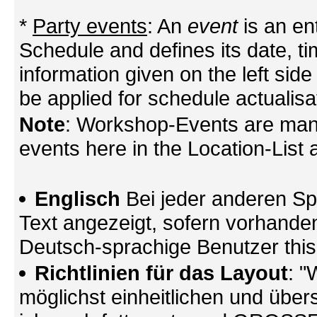
*
Party events
: An
event
is an en
Schedule and defines its date, tim
information given on the left side
be applied for schedule actualisa
Note
: Workshop-Events are mana
events here in the Location-List a
Englisch
Bei jeder anderen Sp
Text angezeigt, sofern vorhande
Deutsch-sprachige Benutzer thi
Richtlinien für das Layout
: "
möglichst einheitlichen und übers