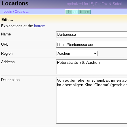
Locations
optimized for IE, FireFox & Safari
Login / Create ...
de
en
fr
es
Edit ...
Explanations at the
bottom
Name
URL
Region
Address
Description