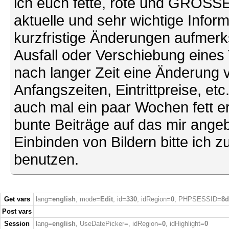
ich euch fette, rote und GROSSE 
aktuelle und sehr wichtige Infor
kurzfristige Änderungen aufmerk
Ausfall oder Verschiebung eines
nach langer Zeit eine Änderung 
Anfangszeiten, Eintrittpreise, et
auch mal ein paar Wochen fett ers
bunte Beiträge auf das mir ang
Einbinden von Bildern bitte ich z
benutzen.
Get vars
lang=
english
, mode=
Edit
, id=
330
, idRegion=
0
, PHPSESSID=
8d
Post vars
Session
lang=
english
, UseDatePicker=
, idRegion=
0
, idHighlight=
0