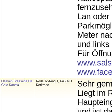
fernzuseh
Lan oder 
Parkmögli
Meter nac
und links
Für Öffnu
www.sals
www.face
Oseven Brasserie De
Roda Jc-Ring 1, 6466NH
Sehr gemü
Gele Kaart
Kerkrade
Liegt im
Haupteing
und ist d