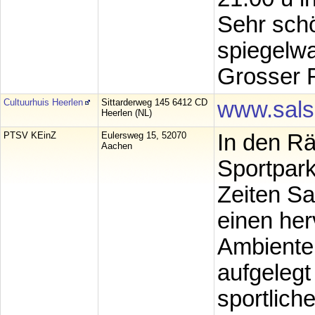
Sehr schö
spiegelw
Grosser F
Cultuurhuis Heerlen
Sittarderweg 145 6412 CD
www.sals
Heerlen (NL)
PTSV KEinZ
Eulersweg 15, 52070
In den R
Aachen
Sportpark
Zeiten Sa
einen her
Ambiente,
aufgelegt
sportlich