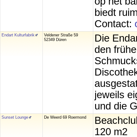
op het ba
biedt rui
Contact:
Endart Kulturfabrik
Veldener Straße 59
Die Endart
52349 Düren
den frühe
Schmucks
Discothek
ausgestat
jeweils e
und die G
Sunset Lounge
De Weerd 69 Roermond
Beachclu
120 m2