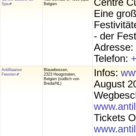
Centre Cu
Spa
Belgien
Eine groß
Festivitä
- der Fest
Adresse: 
Telefon:
+
Antilliaanse
Blauwbossen,
Infos:
www
Feesten
2323 Hoogstraten,
Belgien (südlich von
August 2
Breda/NL)
Wegbesch
www.antil
Tickets O
www.antil