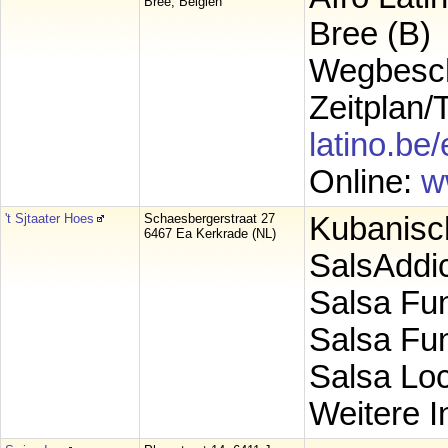
Bree, Belgien
Bree (B)
Wegbesc
Zeitplan/
latino.be/
Online:
w
't Sjtaater Hoes
Schaesbergerstraat 27
Kubanisc
6467 Ea Kerkrade (NL)
SalsAddic
Salsa Fu
Salsa Fun
Salsa Loc
Weitere I