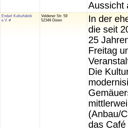
Aussicht 
Endart Kulturfabrik
Veldener Str. 59
In der eh
e.V.
52349 Düren
die seit 
25 Jahren
Freitag 
Veranstal
Die Kultu
modernis
Gemäuers 
mittlerwe
(Anbau/Ca
das Café 