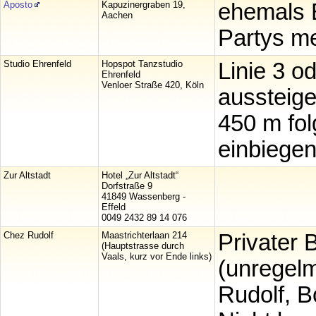
Aposto
Kapuzinergraben 19,
ehemals B
Aachen
Partys me
Studio Ehrenfeld
Hopspot Tanzstudio
Linie 3 o
Ehrenfeld
Venloer Straße 420, Köln
aussteige
450 m fol
einbiegen
Zur Altstadt
Hotel „Zur Altstadt“
Dorfstraße 9
41849 Wassenberg -
Effeld
0049 2432 89 14 076
Chez Rudolf
Maastrichterlaan 214
Privater 
(Hauptstrasse durch
Vaals, kurz vor Ende links)
(unregelm
Rudolf, 