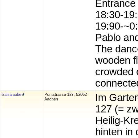
Entrance 
18:30-19:
19:90-~0:
Pablo and
The dance
wooden fl
crowded o
connected
Salsalaube
Pontstrasse 127, 52062
Im Garten
Aachen
127 (= zw
Heilig-Kr
hinten in