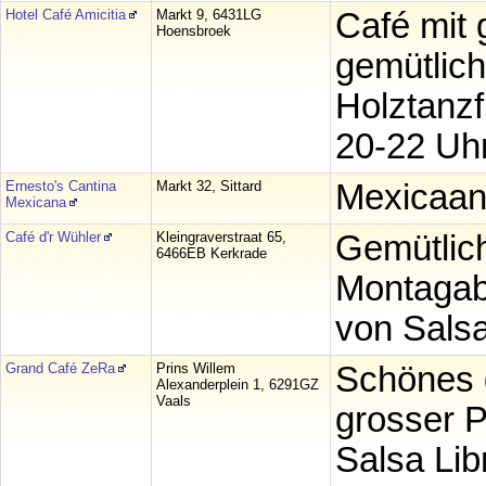
Hotel Café Amicitia
Markt 9, 6431LG
Café mit 
Hoensbroek
gemütlich
Holztanzf
20-22 Uhr
Ernesto's Cantina
Markt 32, Sittard
Mexicaans
Mexicana
Café d'r Wühler
Kleingraverstraat 65,
Gemütlich
6466EB Kerkrade
Montagab
von Salsa
Grand Café ZeRa
Prins Willem
Schönes g
Alexanderplein 1, 6291GZ
Vaals
grosser P
Salsa Lib