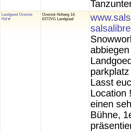
Tanzunter
Landgoed Overste
Overste Hofweg 14,
www.sals
Hof
6372VG Landgraaf
salsalib
Snowworld
abbiegen
Landgoed 
parkplatz
Lasst eu
Location 
einen seh
Bühne, 1e
präsentie