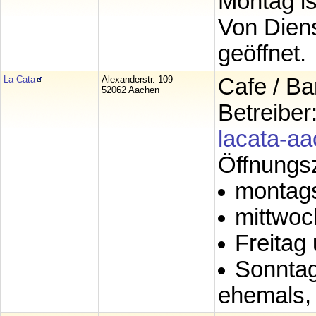
Montag is
Von Diens
geöffnet.
La Cata
Alexanderstr. 109
Cafe / Ba
52062 Aachen
Betreiber
lacata-a
Öffnungsz
montags
mittwoc
Freitag
Sonntag
ehemals, 