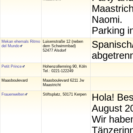
Maastrich
Naomi.
Parking in
Mekan ehemals Ritmo
Luisenstraße 12 (neben
Spanisch/
del Mundo
dem Schwimmbad)
52477 Alsdorf
abgetrenn
Petit Prince
Hohenzollernring 90, Köln
Tel.: 0221-122249
Maasboulevard
Maasboulevard 6211 Jw
Maastricht
Frauenwelten
Stiftsplatz, 50171 Kerpen
Hola! Be
August 20
Wir habe
Tänzerinn