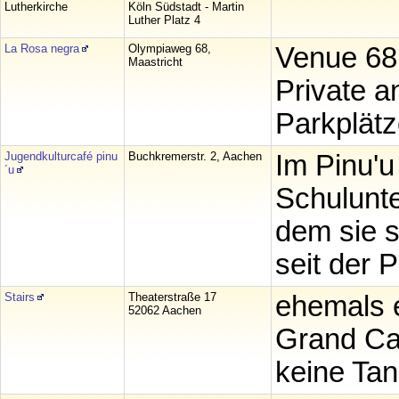
Lutherkirche
Köln Südstadt - Martin
Luther Platz 4
La Rosa negra
Olympiaweg 68,
Venue 68
Maastricht
Private a
Parkplät
Jugendkulturcafé pinu
Buchkremerstr. 2, Aachen
Im Pinu'u
´u
Schulunte
dem sie s
seit der 
Stairs
Theaterstraße 17
ehemals 
52062 Aachen
Grand Caf
keine Tan