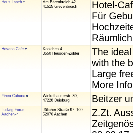
Haus Laach
Am Bärenbroich 42
Hotel-Caf
41515 Grevenbroich
Für Gebu
Hochzeite
Räumlichk
Havana Cafe
Kooidries 4
The ideal
3550 Heusden-Zolder
with the b
Large fre
More Inf
Finca Cubana
Winkelhauserstr. 30,
Beitzer u
47228 Duisburg
Ludwig Forum
Jülicher Straße 97–109
Z.Zt. Aus
Aachen
52070 Aachen
Zeitgenös