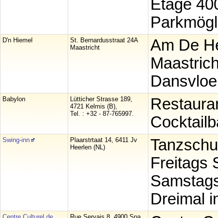
Etage 40
Parkmögl
D'n Hiemel
St. Bernardusstraat 24A
Am De He
Maastricht
Maastrich
Dansvloer
Babylon
Lütticher Strasse 189,
Restauran
4721 Kelmis (B),
Tel. : +32 - 87-765997.
Cocktailb
Swing-inn
Plaarstrtaat 14, 6411 Jv
Tanzschul
Heerlen (NL)
Freitags 
Samstags
Dreimal i
Centre Culturel de
Rue Servais 8, 4900 Spa,