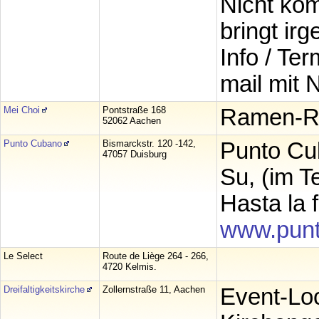
Nicht komm
bringt ir
Info / Te
mail mit
Mei Choi
Pontstraße 168
Ramen-Re
52062 Aachen
Punto Cubano
Bismarckstr. 120 -142,
Punto Cub
47057 Duisburg
Su, (im 
Hasta la 
www.punt
Le Select
Route de Liège 264 - 266,
4720 Kelmis.
Dreifaltigkeitskirche
Zollernstraße 11, Aachen
Event-Loc