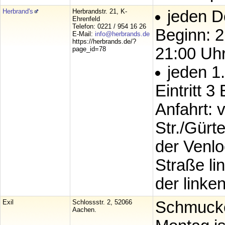
Herbrand's
Herbrandstr. 21, K-
jeden D
Ehrenfeld
Telefon: 0221 / 954 16 26
Beginn: 
E-Mail:
info@herbrands.de
https://herbrands.de/?
21:00 Uh
page_id=78
jeden 1
Eintritt 
Anfahrt: 
Str./Gürte
der Venlo
Straße li
der linke
Exil
Schlossstr. 2, 52066
Schmucke
Aachen.