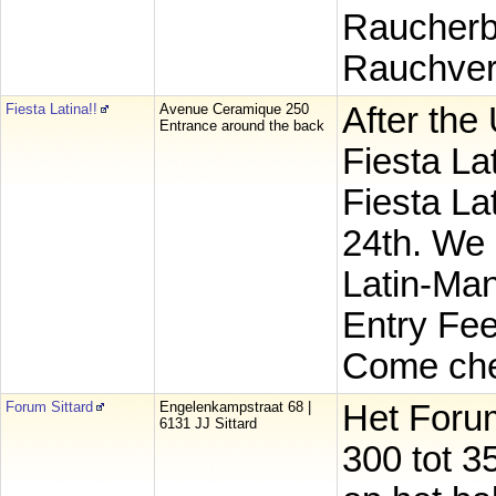
Raucherbe
Rauchver
Fiesta Latina!!
Avenue Ceramique 250
After the 
Entrance around the back
Fiesta La
Fiesta La
24th. We 
Latin-Man
Entry Fee
Come che
Forum Sittard
Engelenkampstraat 68 |
Het Forum
6131 JJ Sittard
300 tot 3