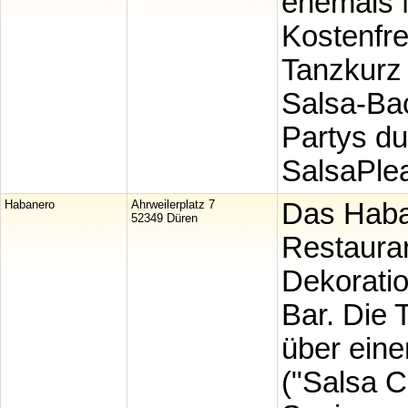
ehemals 
Kostenfre
Tanzkurz 
Salsa-Ba
Partys d
SalsaPle
Habanero
Ahrweilerplatz 7
Das Haba
52349 Düren
Restaura
Dekoratio
Bar. Die 
über eine
("Salsa Ca