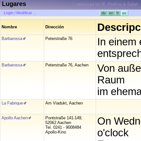
Lugares
optimized for IE, FireFox & Safari
Login / Modificar ...
de
en
fr
es
Descripc
Nombre
Dirección
Barbarossa
Peterstraße 76
In einem
entsprec
Barbarossa
Peterstraße 76, Aachen
Von außen
Raum
im ehema
La Fabrique
Am Viadukt, Aachen
Apollo Aachen
Pontstraße 141-149,
On Wedne
52062 Aachen
Tel. 0241 - 9008484
o'clock
Apollo-Kino