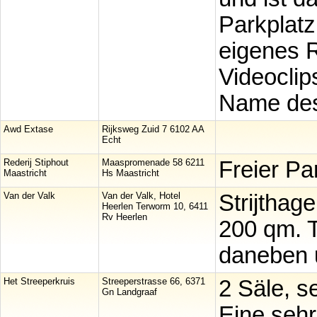
Parkplatz
eigenes 
Videoclip
Name des 
Awd Extase
Rijksweg Zuid 7 6102 AA
Echt
Rederij Stiphout
Maaspromenade 58 6211
Freier Par
Maastricht
Hs Maastricht
Van der Valk
Van der Valk, Hotel
Strijthag
Heerlen Terworm 10, 6411
Rv Heerlen
200 qm. T
daneben u
Het Streeperkruis
Streeperstrasse 66, 6371
2 Säle, s
Gn Landgraaf
Eine sehr