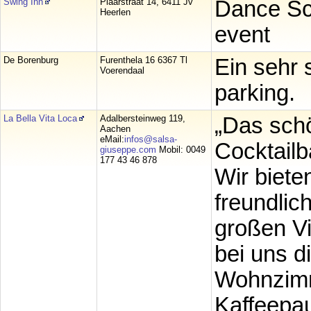
Swing Inn
Plaarstraat 14, 6411 Jv
Dance Sch
Heerlen
event
De Borenburg
Furenthela 16 6367 Tl
Ein sehr 
Voerendaal
parking.
La Bella Vita Loca
Adalbersteinweg 119,
„Das schö
Aachen
eMail:
infos@salsa-
Cocktailba
giuseppe.com
Mobil: 0049
177 43 46 878
Wir biete
freundlic
großen Vi
bei uns d
Wohnzimm
Kaffeepau