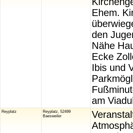
Kircheng
Ehem. Ki
überwiege
den Jugen
Nähe Hau
Ecke Zoll
Ibis und 
Parkmögli
Fußminute
am Viadu
Reyplatz
Reyplatz, 52499
Veranstal
Baesweiler
Atmosphä