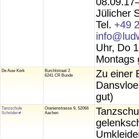
08.09.17
Jülicher
Tel.
+49 
info@lud
Uhr, Do 
Montags 
De Auw Kerk
Burchtstraat 2
Zu einer 
6241 CR Bunde
Dansvloer
gut)
Tanzschule
Oranienstrasse 9, 52066
Tanzschu
Schröder
Aachen
gelenksc
Umkleide