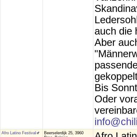
Skandinav
Ledersohl
auch die 
Aber auch
"Männerwe
passenden
gekoppelt
Bis Sonnt
Oder vora
vereinbar
info@chil
Afro Latino Festival
Beerselerdijk 25, 3960
Afro Lati