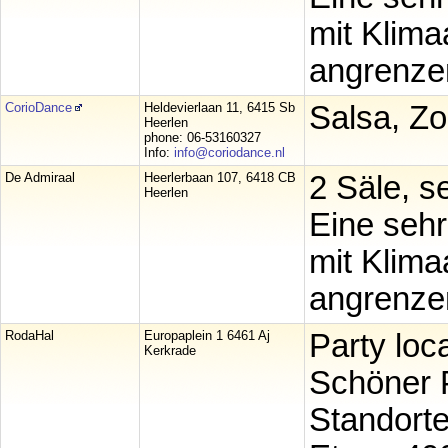
mit Klim
angrenzen
CorioDance
Heldevierlaan 11, 6415 Sb
Salsa, Zo
Heerlen
phone: 06-53160327
Info:
info@coriodance.nl
De Admiraal
Heerlerbaan 107, 6418 CB
2 Säle, s
Heerlen
Eine sehr
mit Klim
angrenze
RodaHal
Europaplein 1 6461 Aj
Party loc
Kerkrade
Schöner P
Standort