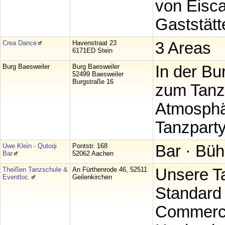
von Eisca
Gaststätt
Crea Dance
Havenstraat 23
3 Areas
6171ED Stein
Burg Baesweiler
Burg Baesweiler
In der Bu
52499 Baesweiler
Burgstraße 16
zum Tanze
Atmosphär
Tanzparty
Uwe Klein - Qutoqi
Pontstr. 168
Bar · Büh
Bar
52062 Aachen
Theißen Tanzschule &
An Fürthenrode 46, 52511
Unsere T
Eventloc.
Geilenkirchen
Standard 
Commerci