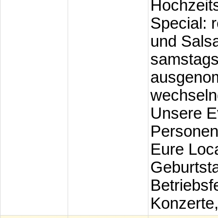
Hochzeits
Special: 
und Sals
samstags
ausgeno
wechsel
Unsere Ev
Personen 
Eure Loca
Geburtstag
Betriebsf
Konzerte