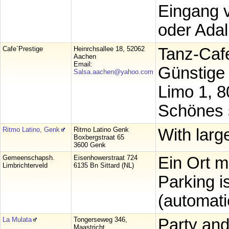
Eingang v
oder Adal
Cafe`Prestige
Heinrchsallee 18, 52062
Tanz-Caf
Aachen
Email:
Günstige 
Salsa.aachen@yahoo.com
Limo 1, 80
Schönes 
Ritmo Latino, Genk
Ritmo Latino Genk
With larg
Boxbergstraat 65
3600 Genk
Gemeenschapsh.
Eisenhowerstraat 724
Ein Ort m
Limbrichterveld
6135 Bn Sittard (NL)
Parking i
(automatic
La Mulata
Tongerseweg 346,
Party and
Maastricht