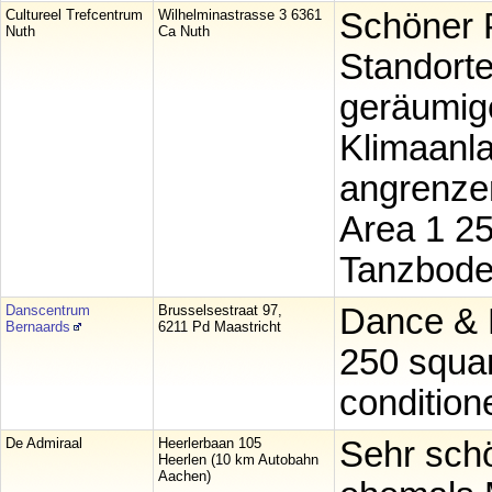
Cultureel Trefcentrum
Wilhelminastrasse 3 6361
Schöner P
Nuth
Ca Nuth
Standorte
geräumig
Klimaanla
angrenze
Area 1 2
Tanzbod
Danscentrum
Brusselsestraat 97,
Dance & P
Bernaards
6211 Pd Maastricht
250 squar
condition
De Admiraal
Heerlerbaan 105
Sehr schö
Heerlen (10 km Autobahn
Aachen)