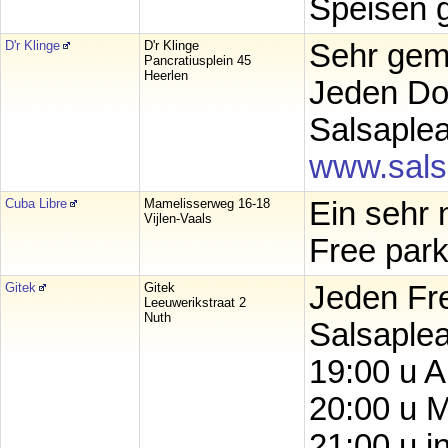
Speisen g
D'r Klinge
D'r Klinge
Sehr gemü
Pancratiusplein 45
Heerlen
Jeden Do
Salsaple
www.sals
Cuba Libre
Mamelisserweg 16-18
Ein sehr 
Vijlen-Vaals
Free park
Gitek
Gitek
Jeden Fre
Leeuwerikstraat 2
Nuth
Salsaplea
19:00 u A
20:00 u M
21:00 u i