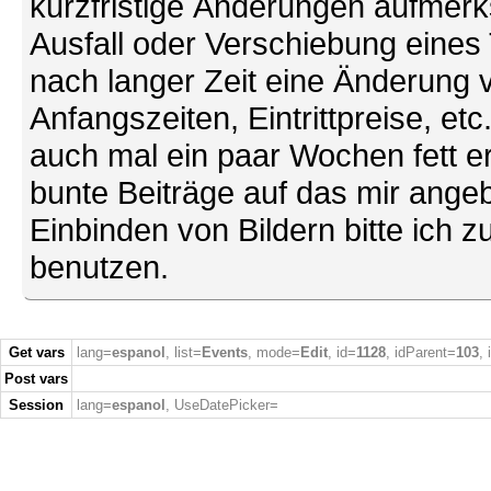
kurzfristige Änderungen aufmerk
Ausfall oder Verschiebung eines
nach langer Zeit eine Änderung 
Anfangszeiten, Eintrittpreise, et
auch mal ein paar Wochen fett ers
bunte Beiträge auf das mir ang
Einbinden von Bildern bitte ich z
benutzen.
Get vars
lang=
espanol
, list=
Events
, mode=
Edit
, id=
1128
, idParent=
103
,
Post vars
Session
lang=
espanol
, UseDatePicker=