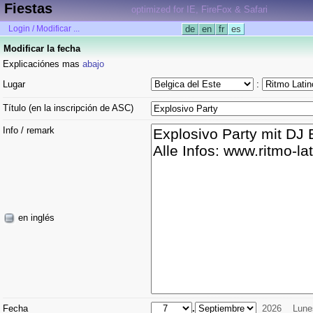
Fiestas
optimized for IE, FireFox & Safari
Login / Modificar ...
de
en
fr
es
Modificar la fecha
Explicaciónes mas
abajo
Lugar
:
Título (en la inscripción de ASC)
Info / remark
en inglés
Fecha
.
2026
Lune