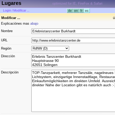
Lugares
optimized for IE, FireFox & Safari
Login / Modificar ...
de
en
fr
es
Modificar ...
ú
Explicaciónes mas
abajo
Nombre
URL
Región
Dirección
Descripción