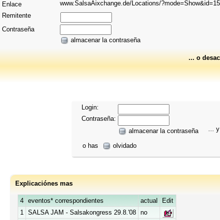
www.SalsaAixchange.de/Locations/?mode=Show&id=1
Enlace
Remitente
Contraseña
almacenar la contraseña
... o desac
Login:
Contraseña:
... y
almacenar la contraseña
o has
olvidado
Explicaciónes mas
4
eventos* correspondientes
actual
Edit
1
SALSA JAM - Salsakongress 29.8.'08
no