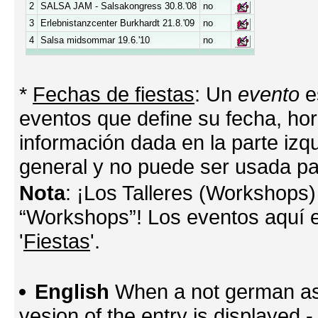
2
SALSA JAM - Salsakongress 30.8.'08
no
3
Erlebnistanzcenter Burkhardt 21.8.'09
no
4
Salsa midsommar 19.6.'10
no
*
Fechas de fiestas
: Un
evento
e
eventos que define su fecha, hora
información dada en la parte izq
general y no puede ser usada par
Nota
: ¡Los Talleres (Workshops)
“Workshops”! Los eventos aquí e
'
Fiestas
'.
English
When a not german as 
vesion of the entry is displayed