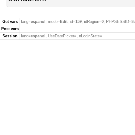
Get vars
lang=
espanol
, mode=
Edit
, id=
159
, idRegion=
0
, PHPSESSID=
8
Post vars
Session
lang=
espanol
, UseDatePicker=
, nLoginState=