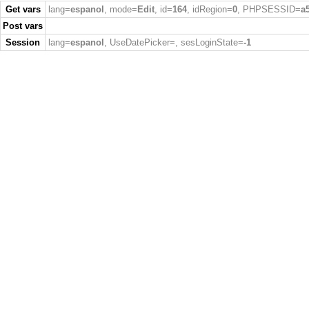
Get vars
lang=
espanol
, mode=
Edit
, id=
164
, idRegion=
0
, PHPSESSID=
a
Post vars
Session
lang=
espanol
, UseDatePicker=
, sesLoginState=
-1