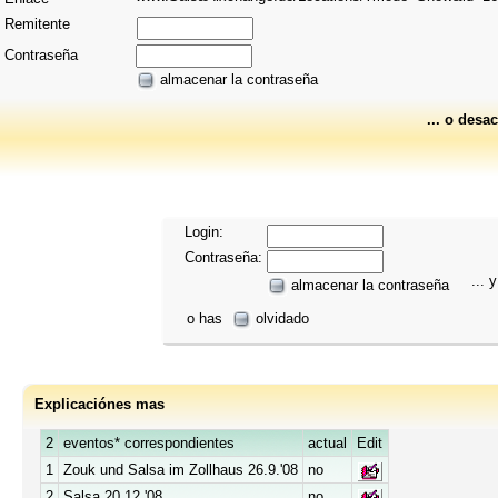
Remitente
Contraseña
almacenar la contraseña
... o desac
Login:
Contraseña:
... y
almacenar la contraseña
o has
olvidado
Explicaciónes mas
2
eventos* correspondientes
actual
Edit
1
Zouk und Salsa im Zollhaus 26.9.'08
no
2
Salsa 20.12.'08
no