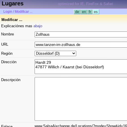
Lugares
optimized for IE, FireFox & Safari
Login / Modificar ...
de
en
fr
es
Modificar ...
Explicaciónes mas
abajo
Nombre
URL
Región
Dirección
Descripción
www.SalsaAixchange.de/Locations/?mode=Show&id=1
Enlace