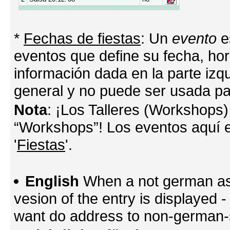
*
Fechas de fiestas
: Un
evento
e
eventos que define su fecha, hora
información dada en la parte izq
general y no puede ser usada par
Nota
: ¡Los Talleres (Workshops)
“Workshops”! Los eventos aquí e
'
Fiestas
'.
English
When a not german as 
vesion of the entry is displayed
want do address to non-german-sp