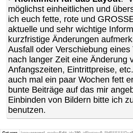
möglichst einheitlichen und übers
ich euch fette, rote und GROSSE 
aktuelle und sehr wichtige Infor
kurzfristige Änderungen aufmerk
Ausfall oder Verschiebung eines
nach langer Zeit eine Änderung 
Anfangszeiten, Eintrittpreise, et
auch mal ein paar Wochen fett ers
bunte Beiträge auf das mir ang
Einbinden von Bildern bitte ich z
benutzen.
Get vars
lang=
espanol
, mode=
Edit
, id=
190
, idRegion=
0
, PHPSESSID=
a