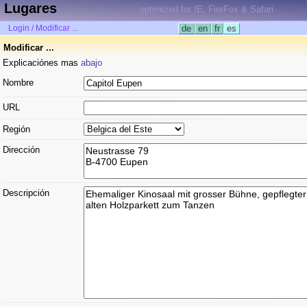
Lugares
optimized for IE, FireFox & Safari
Login / Modificar ...
de
en
fr
es
Modificar ...
Explicaciónes mas
abajo
Nombre
URL
Región
Dirección
Descripción