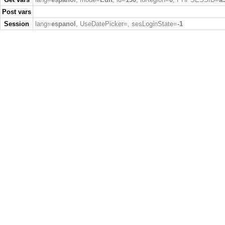
Post vars
Session
lang=
espanol
, UseDatePicker=
, sesLoginState=
-1