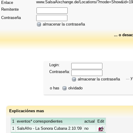
www.SalsaAixchange.de/Locations/?mode=Show&id=1
Enlace
Remitente
Contraseña
almacenar la contraseña
... o desac
Login:
Contraseña:
... y
almacenar la contraseña
o has
olvidado
Explicaciónes mas
1
eventos* correspondientes
actual
Edit
1
SalsAfro - La Sonora Cubana 2.10.'09
no