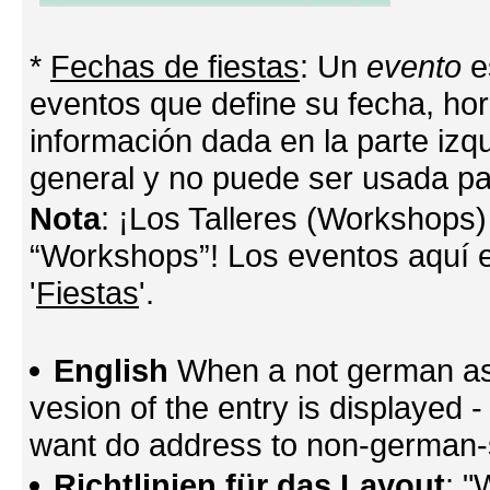
*
Fechas de fiestas
: Un
evento
e
eventos que define su fecha, hora
información dada en la parte izq
general y no puede ser usada par
Nota
: ¡Los Talleres (Workshops)
“Workshops”! Los eventos aquí e
'
Fiestas
'.
English
When a not german as 
vesion of the entry is displayed
want do address to non-german-sp
Richtlinien für das Layout
: "