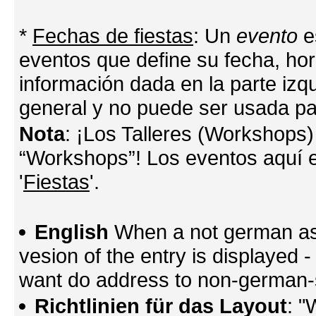
*
Fechas de fiestas
: Un
evento
e
eventos que define su fecha, hora
información dada en la parte izq
general y no puede ser usada par
Nota
: ¡Los Talleres (Workshops)
“Workshops”! Los eventos aquí e
'
Fiestas
'.
English
When a not german as 
vesion of the entry is displayed
want do address to non-german-sp
Richtlinien für das Layout
: "