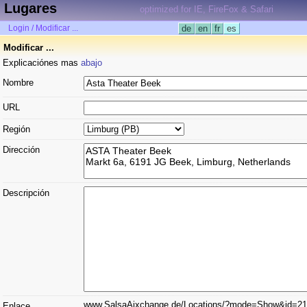
Lugares
optimized for IE, FireFox & Safari
Login / Modificar ...
de
en
fr
es
Modificar ...
Explicaciónes mas
abajo
Nombre
URL
Región
Dirección
Descripción
www.SalsaAixchange.de/Locations/?mode=Show&id=2
Enlace