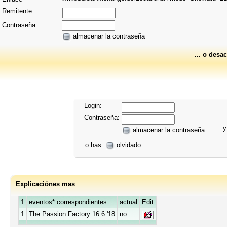
Remitente
Contraseña
almacenar la contraseña
... o desac
Login:
Contraseña:
... y
almacenar la contraseña
o has
olvidado
Explicaciónes mas
1
eventos* correspondientes
actual
Edit
1
The Passion Factory 16.6.'18
no