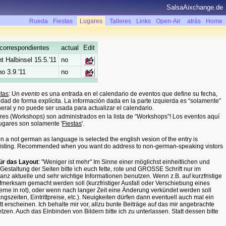
SalsaAixchange.de
Rueda
Fiestas
Lugares
Talleres
Links
Open-Air
atrás
Home
correspondientes
actual
Edit
t Halbinsel 15.5.'11
no
no 3.9.'11
no
stas
: Un
evento
es una entrada en el calendario de eventos que define su fecha,
cidad de forma explícita. La información dada en la parte izquierda es “solamente”
eral y no puede ser usada para actualizar el calendario.
leres (Workshops) son administrados en la lista de “Workshops”! Los eventos aquí
Lugares son solamente '
Fiestas
'.
 a not german as language is selected the english vesion of the entry is
 existing. Recommended when you want do address to non-german-speaking vistors
für das Layout
: "Weniger ist mehr" Im Sinne einer möglichst einheitlichen und
 Gestaltung der Seiten bitte ich euch fette, rote und GROSSE Schrift nur im
ganz aktuelle und sehr wichtige Informationen benutzen. Wenn z.B. auf kurzfristige
erksam gemacht werden soll (kurzfristiger Ausfall oder Verschiebung eines
rne in rot), oder wenn nach langer Zeit eine Änderung verkündet werden soll
gszeiten, Eintrittpreise, etc.). Neuigkeiten dürfen dann eventuell auch mal ein
t erscheinen. Ich behalte mir vor, allzu bunte Beiträge auf das mir angebrachte
zen. Auch das Einbinden von Bildern bitte ich zu unterlassen. Statt dessen bitte