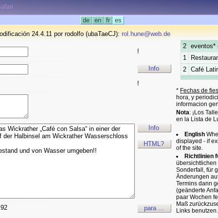
afari
de
en
fr
es
odificación 24.4.11 por rodolfo (ubaTaeCJ):
rol.hune@web.de
2
eventos* 
!
1
Restauran
Info
2
Café Lati
!
*
Fechas de fie
hora, y periodi
informacion gen
Nota
: ¡Los Tal
en la Lista de 
Info
English
When
displayed - if
HTML?
of the site.
Richtlinien 
übersichtlichen
Sonderfall, für 
Änderungen aufm
Termins dann ge
(geänderte Anfan
paar Wochen fet
Maß zurückzuset
=92
para ...
Links benutzen.