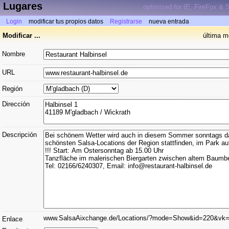
Lugares
optimized for IE, FireFox & S
Login
modificar tus propios datos
Registrarse
nueva entrada
Modificar ...
última m
Nombre
URL
Región
Dirección
Descripción
www.SalsaAixchange.de/Locations/?mode=Show&id=220&vk
Enlace