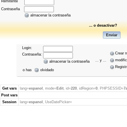
Remitente
Contraseña
almacenar la contraseña
... o desactivar?
Login:
Crear 
Contraseña:
modific
... y ...
almacenar la contraseña
Regist
o has
olvidado
Get vars
lang=
espanol
, mode=
Edit
, id=
220
, idRegion=
0
, PHPSESSID=
7
Post vars
Session
lang=
espanol
, UseDatePicker=