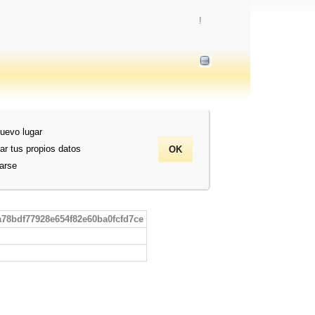
!
nuevo lugar
ar tus propios datos
rarse
a78bdf77928e654f82e60ba0fcfd7ce