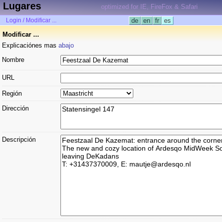
Lugares
optimized for IE, FireFox & Safari
Login / Modificar ...
de
en
fr
es
Modificar ...
Explicaciónes mas
abajo
Nombre
URL
Región
Dirección
Descripción