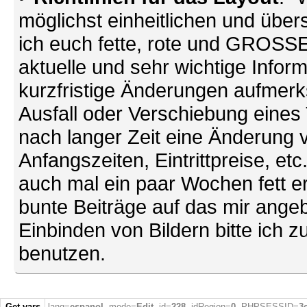
möglichst einheitlichen und übers
ich euch fette, rote und GROSSE 
aktuelle und sehr wichtige Infor
kurzfristige Änderungen aufmerk
Ausfall oder Verschiebung eines
nach langer Zeit eine Änderung 
Anfangszeiten, Eintrittpreise, et
auch mal ein paar Wochen fett ers
bunte Beiträge auf das mir ang
Einbinden von Bildern bitte ich z
benutzen.
Get vars
lang=
espanol
, mode=
Edit
, id=
228
, idRegion=
0
, PHPSESSID=
3