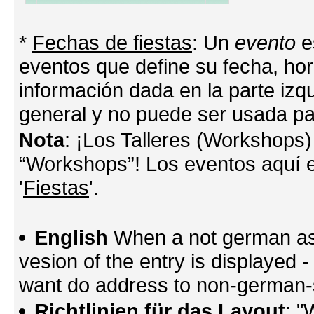
*
Fechas de fiestas
: Un
evento
e
eventos que define su fecha, hora
información dada en la parte izq
general y no puede ser usada par
Nota
: ¡Los Talleres (Workshops)
“Workshops”! Los eventos aquí e
'
Fiestas
'.
English
When a not german as 
vesion of the entry is displayed
want do address to non-german-sp
Richtlinien für das Layout
: "