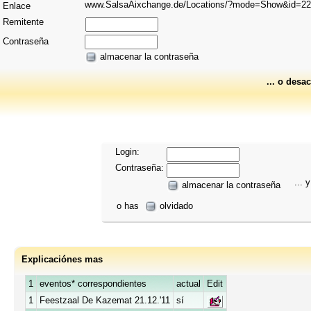
www.SalsaAixchange.de/Locations/?mode=Show&id=2
Enlace
Remitente
Contraseña
almacenar la contraseña
... o desac
Login:
Contraseña:
... y
almacenar la contraseña
o has
olvidado
Explicaciónes mas
1
eventos* correspondientes
actual
Edit
1
Feestzaal De Kazemat 21.12.'11
sí