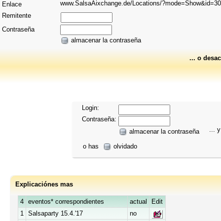
www.SalsaAixchange.de/Locations/?mode=Show&id=3
Enlace
Remitente
Contraseña
almacenar la contraseña
... o desac
Login:
Contraseña:
... y
almacenar la contraseña
o has
olvidado
Explicaciónes mas
4
eventos* correspondientes
actual
Edit
1
Salsaparty 15.4.'17
no