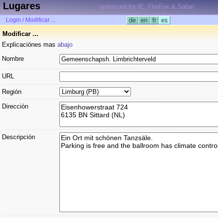
Lugares
optimized for IE, FireFox & Safari
Login / Modificar ...
de
en
fr
es
Modificar ...
Explicaciónes mas
abajo
Nombre
URL
Región
Dirección
Descripción