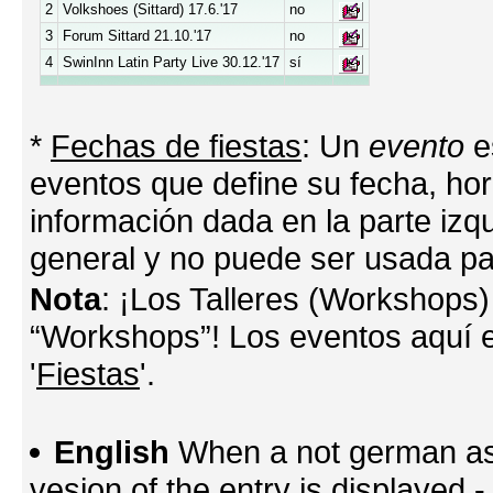
2
Volkshoes (Sittard) 17.6.'17
no
3
Forum Sittard 21.10.'17
no
4
SwinInn Latin Party Live 30.12.'17
sí
*
Fechas de fiestas
: Un
evento
e
eventos que define su fecha, hora
información dada en la parte izq
general y no puede ser usada par
Nota
: ¡Los Talleres (Workshops)
“Workshops”! Los eventos aquí e
'
Fiestas
'.
English
When a not german as 
vesion of the entry is displayed