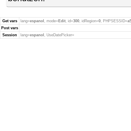
Get vars
lang=
espanol
, mode=
Edit
, id=
300
, idRegion=
0
, PHPSESSID=
a
Post vars
Session
lang=
espanol
, UseDatePicker=