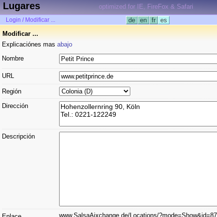
Lugares
optimized for IE, FireFox & Safari
Login / Modificar ...
de
en
fr
es
Modificar ...
Explicaciónes mas
abajo
Nombre
URL
Región
Dirección
Descripción
www.SalsaAixchange.de/Locations/?mode=Show&id=8
Enlace