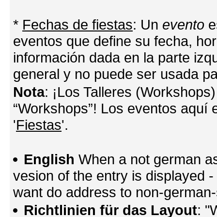
*
Fechas de fiestas
: Un
evento
e
eventos que define su fecha, hora
información dada en la parte izq
general y no puede ser usada par
Nota
: ¡Los Talleres (Workshops)
“Workshops”! Los eventos aquí e
'
Fiestas
'.
English
When a not german as 
vesion of the entry is displayed
want do address to non-german-sp
Richtlinien für das Layout
: "