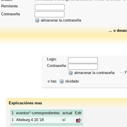
Remitente
Contraseña
almacenar la contraseña
... o desac
Login:
Contraseña:
... y
almacenar la contraseña
o has
olvidado
Explicaciónes mas
1
eventos* correspondientes
actual
Edit
1
Alteburg 4.10.'18
sí