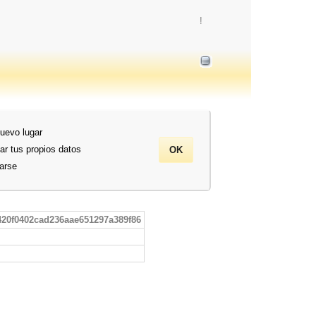
!
nuevo lugar
ar tus propios datos
rarse
420f0402cad236aae651297a389f86