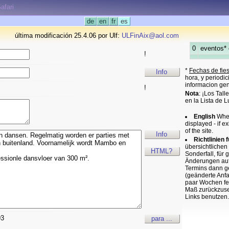
afari
de
en
fr
es
última modificación 25.4.06 por Ulf:
ULFinAix@aol.com
0
eventos* 
!
*
Fechas de fie
Info
hora, y periodi
informacion gen
!
Nota
: ¡Los Tal
en la Lista de 
English
When
displayed - if
of the site.
Info
Richtlinien 
übersichtlichen
HTML?
Sonderfall, für 
Änderungen aufm
Termins dann ge
(geänderte Anfan
paar Wochen fet
Maß zurückzuset
Links benutzen.
93
para ...