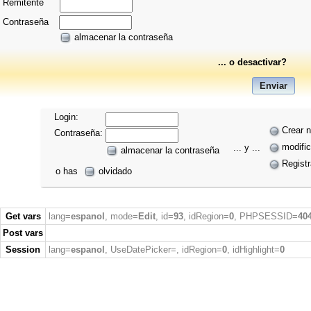
Remitente
Contraseña
almacenar la contraseña
... o desactivar?
Login:
Crear 
Contraseña:
modific
... y ...
almacenar la contraseña
Regist
o has
olvidado
Get vars
lang=
espanol
, mode=
Edit
, id=
93
, idRegion=
0
, PHPSESSID=
40
Post vars
Session
lang=
espanol
, UseDatePicker=
, idRegion=
0
, idHighlight=
0