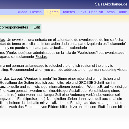
SalsaAixchange.de
Rueda
Fiestas
Lugares
Talleres
Links
Open-Air
atrás
Home
correspondientes
Edit
stas
: Un
evento
es una entrada en el calendario de eventos que define su fecha,
cidad de forma explícita. La información dada en la parte izquierda es “solamente”
eral y no puede ser usada para actualizar el calendario.
leres (Workshops) son administrados en la lista de “Workshops”! Los eventos aquí
Lugares son solamente '
Fiestas
'.
 a not german as language is selected the english vesion of the entry is
 existing. Recommended when you want do address to non-german-speaking vistors
für das Layout
: "Weniger ist mehr" Im Sinne einer möglichst einheitlichen und
 Gestaltung der Seiten bitte ich euch fette, rote und GROSSE Schrift nur im
ganz aktuelle und sehr wichtige Informationen benutzen. Wenn z.B. auf kurzfristige
erksam gemacht werden soll (kurzfristiger Ausfall oder Verschiebung eines
rne in rot), oder wenn nach langer Zeit eine Änderung verkündet werden soll
gszeiten, Eintrittpreise, etc.). Neuigkeiten dürfen dann eventuell auch mal ein
t erscheinen. Ich behalte mir vor, allzu bunte Beiträge auf das mir angebrachte
zen. Auch das Einbinden von Bildern bitte ich zu unterlassen. Statt dessen bitte