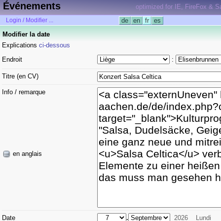
Événements
optimized for IE, FireFox & Sa
Login / Modifier ...
de
en
fr
es
Modifier la date
Explications
ci-dessous
Endroit
:
Titre (en CV)
Info / remarque
en anglais
Date
.
2026
Lundi