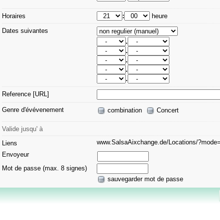
Horaires
:
heure
Dates suivantes
.
.
.
.
.
Reference [URL]
Genre d'évévenement
combination
Concert
Valide jusqu' à
www.SalsaAixchange.de/Locations/?mod
Liens
Envoyeur
Mot de passe (max. 8 signes)
sauvegarder mot de passe