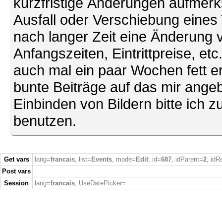
kurzfristige Änderungen aufmerk
Ausfall oder Verschiebung eines
nach langer Zeit eine Änderung 
Anfangszeiten, Eintrittpreise, et
auch mal ein paar Wochen fett ers
bunte Beiträge auf das mir ang
Einbinden von Bildern bitte ich z
benutzen.
Get vars
lang=
francais
, list=
Events
, mode=
Edit
, id=
687
, idParent=
2
, idR
Post vars
Session
lang=
francais
, UseDatePicker=