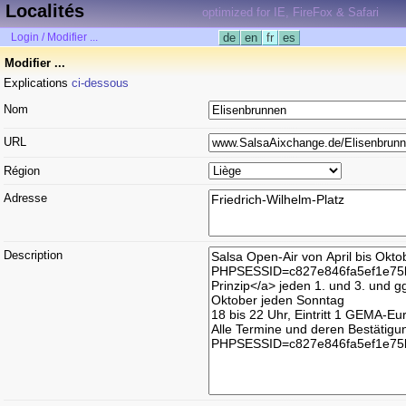
Localités
optimized for IE, FireFox & Safari
Login / Modifier ...
de
en
fr
es
Modifier ...
Explications
ci-dessous
Nom
URL
Région
Adresse
Description