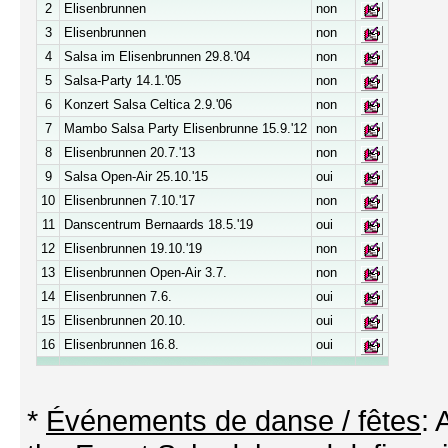
2
Elisenbrunnen
non
3
Elisenbrunnen
non
4
Salsa im Elisenbrunnen 29.8.'04
non
5
Salsa-Party 14.1.'05
non
6
Konzert Salsa Celtica 2.9.'06
non
7
Mambo Salsa Party Elisenbrunne 15.9.'12
non
8
Elisenbrunnen 20.7.'13
non
9
Salsa Open-Air 25.10.'15
oui
10
Elisenbrunnen 7.10.'17
non
11
Danscentrum Bernaards 18.5.'19
oui
12
Elisenbrunnen 19.10.'19
non
13
Elisenbrunnen Open-Air 3.7.
non
14
Elisenbrunnen 7.6.
oui
15
Elisenbrunnen 20.10.
oui
16
Elisenbrunnen 16.8.
oui
*
Événements de danse / fêtes
: