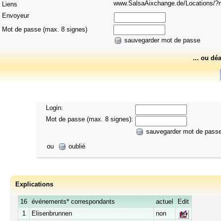
www.SalsaAixchange.de/Locations
Liens
Envoyeur
Mot de passe (max. 8 signes)
sauvegarder mot de passe
... ou dé
Login:
Mot de passe (max. 8 signes):
sauvegarder mot de pass
ou
oublié
Explications
16
événements* correspondants
actuel
Edit
1
Elisenbrunnen
non