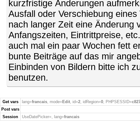
kurzfristige Änderungen aufmerk
Ausfall oder Verschiebung eines
nach langer Zeit eine Änderung 
Anfangszeiten, Eintrittpreise, et
auch mal ein paar Wochen fett ers
bunte Beiträge auf das mir ang
Einbinden von Bildern bitte ich z
benutzen.
Get vars
lang=
francais
, mode=
Edit
, id=
2
, idRegion=
0
, PHPSESSID=
c82
Post vars
Session
UseDatePicker=
, lang=
francais