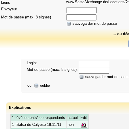
www.SalsaAixchange.de/Locations
Liens
Envoyeur
Mot de passe (max. 8 signes)
sauvegarder mot de passe
... ou dé
Login:
Mot de passe (max. 8 signes):
sauvegarder mot de pass
ou
oublié
Explications
1
événements* correspondants
actuel
Edit
1
Salsa de Calypso 18.11.'11
non