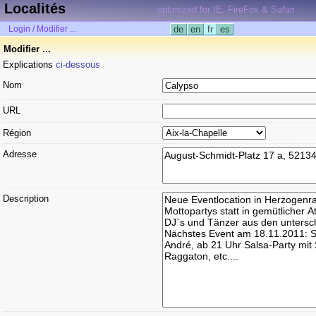
Localités
optimized for IE, FireFox & Safari
Login / Modifier ...
de
en
fr
es
Modifier ...
Explications
ci-dessous
Nom
URL
Région
Adresse
Description