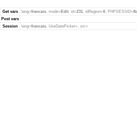
Get vars
lang=
francais
, mode=
Edit
, id=
231
, idRegion=
0
, PHPSESSID=
8
Post vars
Session
lang=
francais
, UseDatePicker=
, src=