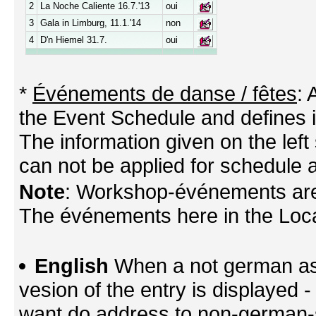
2
La Noche Caliente 16.7.'13
oui
3
Gala in Limburg, 11.1.'14
non
4
D'n Hiemel 31.7.
oui
*
Événements de danse / fêtes
:
the Event Schedule and defines its
The information given on the left 
can not be applied for schedule a
Note
: Workshop-événements are
The événements here in the Locati
English
When a not german as 
vesion of the entry is displayed
want do address to non-german-sp