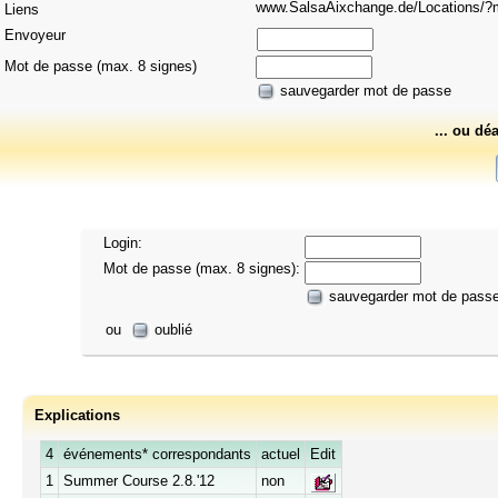
www.SalsaAixchange.de/Locations
Liens
Envoyeur
Mot de passe (max. 8 signes)
sauvegarder mot de passe
... ou dé
Login:
Mot de passe (max. 8 signes):
sauvegarder mot de pass
ou
oublié
Explications
4
événements* correspondants
actuel
Edit
1
Summer Course 2.8.'12
non