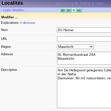
Localités
optimized for IE, FireFox & Safari
Login / Modifier ...
de
en
fr
es
Modifier ...
Explications
ci-dessous
Nom
URL
Région
Adresse
Description