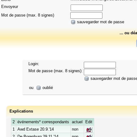
Envoyeur
Mot de passe (max. 8 signes)
sauvegarder mot de passe
... ou dé
Login:
Mot de passe (max. 8 signes):
sauvegarder mot de pass
ou
oublié
Explications
2
événements* correspondants
actuel
Edit
1
Awd Extase 20.9.'14
non
2
De Borenburg 29.11.'14
non