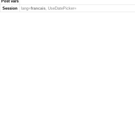
Post vars
Session
lang=
francais
, UseDatePicker=