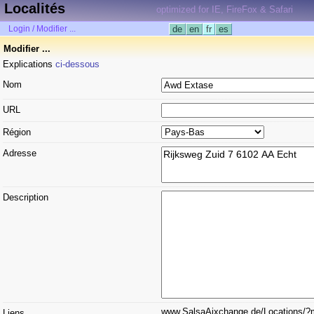
Localités
optimized for IE, FireFox & Safari
Login / Modifier ...
de
en
fr
es
Modifier ...
Explications
ci-dessous
Nom
URL
Région
Adresse
Description
www.SalsaAixchange.de/Locations
Liens