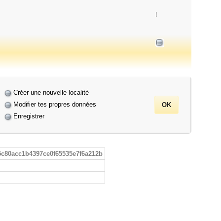
!
Créer une nouvelle localité
Modifier tes propres données
Enregistrer
5c80acc1b4397ce0f65535e7f6a212b