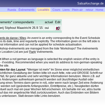
SalsaAixchange.de
Rueda
Événements
Localités
Cours
Liens
Plein-air
retour
Home
nements* correspondants
actuel
Edit
rij Stiphout Maastricht 26.9.'15
oui
nts de danse / fêtes
: An
event
is an entry corresponding to the Event Schedule
s its date, time and regularity explicitly. The information given on the left side is
eral information and can not be applied for schedule actualisation.
rkshop-événements are managed from the liste 'Workshops'! The événements
e Location-List are just '
Party
' événements.
h
When a not german as language is selected the english vesion of the entry is
 - if existing. Recommended when you want do address to non-german-speaking
the site.
inien für das Layout
: "Weniger ist mehr" Im Sinne einer möglichst einheitlichen
ichtlichen Gestaltung der Seiten bitte ich euch fette, rote und GROSSE Schrift nur
fall, für ganz aktuelle und sehr wichtige Informationen benutzen. Wenn z.B. auf
ige Änderungen aufmerksam gemacht werden soll (kurzfristiger Ausfall oder
ung eines Termins dann gerne in rot), oder wenn nach langer Zeit eine Änderung
werden soll (geänderte Anfangszeiten, Eintrittpreise, etc.). Neuigkeiten dürfen
tuell auch mal ein paar Wochen fett erscheinen. Ich behalte mir vor, allzu bunte
auf das mir angebrachte Maß zurückzusetzen. Auch das Einbinden von Bildern
zu unterlassen. Statt dessen bitte Links benutzen.