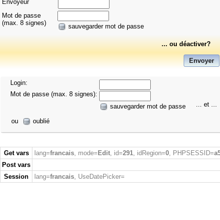
Envoyeur
Mot de passe
(max. 8 signes)
sauvegarder mot de passe
... ou déactiver?
Login:
Mot de passe (max. 8 signes):
... et ...
sauvegarder mot de passe
ou
oublié
Get vars
lang=
francais
, mode=
Edit
, id=
291
, idRegion=
0
, PHPSESSID=
a
Post vars
Session
lang=
francais
, UseDatePicker=