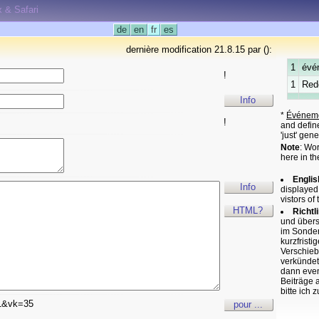
x & Safari
de
en
fr
es
dernière modification 21.8.15 par ():
1
évé
!
1
Rede
Info
*
Événeme
!
and define
'just' gen
Note
: Wo
here in th
Englis
Info
displayed
vistors of 
HTML?
Richtl
und übers
im Sonder
kurzfrist
Verschieb
verkündet 
dann even
Beiträge 
bitte ich 
1&vk=35
pour ...