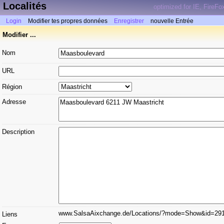
Localités
optimized for IE, FireFo
Login
Modifier tes propres données
Enregistrer
nouvelle Entrée
Modifier ...
Nom
URL
Région
Adresse
Description
www.SalsaAixchange.de/Locations/?mode=Show&id=29
Liens