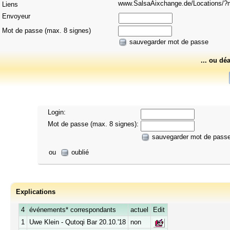
www.SalsaAixchange.de/Locations
Liens
Envoyeur
Mot de passe (max. 8 signes)
sauvegarder mot de passe
... ou dé
Login:
Mot de passe (max. 8 signes):
sauvegarder mot de pass
ou
oublié
Explications
4
événements* correspondants
actuel
Edit
1
Uwe Klein - Qutoqi Bar 20.10.'18
non