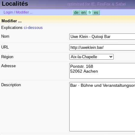
Localités
optimized for IE, FireFox & Safari
Login / Modifier ...
de
en
fr
es
Modifier ...
Explications
ci-dessous
Nom
URL
Région
Adresse
Description