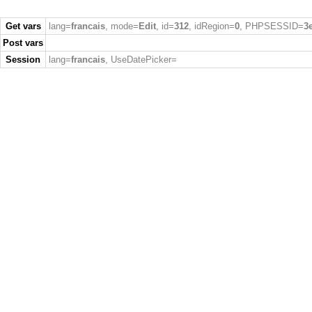
Get vars
lang=
francais
, mode=
Edit
, id=
312
, idRegion=
0
, PHPSESSID=
3
Post vars
Session
lang=
francais
, UseDatePicker=