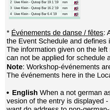
2
Uwe Klein - Qutoqi Bar 19.1.'19
non
3
Uwe Klein - Qutoqi Bar 16.2.'19
non
4
Uwe Klein - Qutoqi Bar 6.4.'19
non
*
Événements de danse / fêtes
:
the Event Schedule and defines its
The information given on the left 
can not be applied for schedule a
Note
: Workshop-événements are
The événements here in the Locati
English
When a not german as 
vesion of the entry is displayed
want do address to non-german-sp