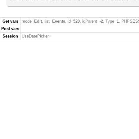
Get vars
mode=
Edit
, list=
Events
, id=
520
, idParent=
-2
, Type=
1
, PHPSES
Post vars
Session
UseDatePicker=