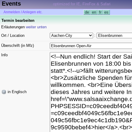
Events
optimized for IE, FireFox & Safari
Anmelden / Anlegen etc.
de
en
fr
es
Termin bearbeiten
Erläuterungen
weiter unten
Ort / Location
:
Überschrift (in Mfz)
Info
in Englisch