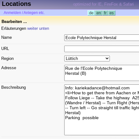
Locations
optimized for IE, FireFox & Safari
Anmelden / Anlegen etc.
de
en
fr
es
Bearbeiten ...
Erläuterungen
weiter unten
Name
URL
Region
Adresse
Beschreibung