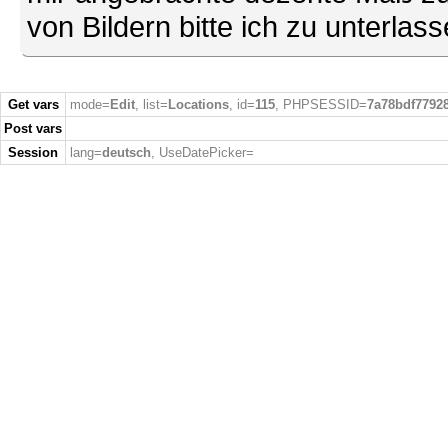
von Bildern bitte ich zu unterlas
Get vars
mode=
Edit
, list=
Locations
, id=
115
, PHPSESSID=
7a78bdf77928
Post vars
Session
lang=
deutsch
, UseDatePicker=