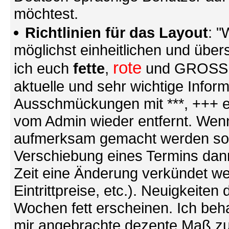
möchtest.
Richtlinien für das Layout
: "
möglichst einheitlichen und übers
rote
ich euch
fette
,
und GROSSE S
aktuelle und sehr wichtige Infor
Ausschmückungen mit ***, +++ et
vom Admin wieder entfernt. Wenn
aufmerksam gemacht werden soll (
Verschiebung eines Termins dann
Zeit eine Änderung verkündet we
Eintrittpreise, etc.). Neuigkeite
Wochen fett erscheinen. Ich behal
mir angebrachte dezente Maß zu