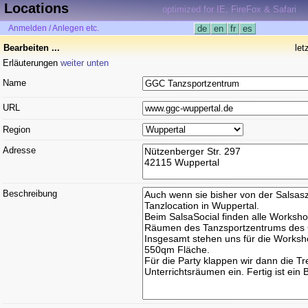
Locations
optimized for IE, FireFox & Safari
Anmelden / Anlegen etc.
de
en
fr
es
Bearbeiten ...
le
Erläuterungen
weiter unten
Name
URL
Region
Adresse
Beschreibung