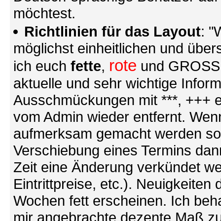
möchtest.
Richtlinien für das Layout
: "
möglichst einheitlichen und übers
rote
ich euch
fette
,
und GROSSE S
aktuelle und sehr wichtige Infor
Ausschmückungen mit ***, +++ et
vom Admin wieder entfernt. Wenn
aufmerksam gemacht werden soll (
Verschiebung eines Termins dann
Zeit eine Änderung verkündet we
Eintrittpreise, etc.). Neuigkeite
Wochen fett erscheinen. Ich behal
mir angebrachte dezente Maß zu