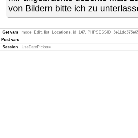
von Bildern bitte ich zu unterlas
Get vars
mode=
Edit
, list=
Locations
, id=
147
, PHPSESSID=
3e11dc375e6
Post vars
Session
UseDatePicker=