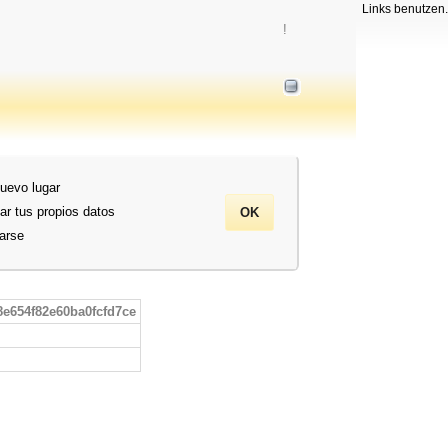
Links benutzen.
!
nuevo lugar
ar tus propios datos
rarse
8e654f82e60ba0fcfd7ce