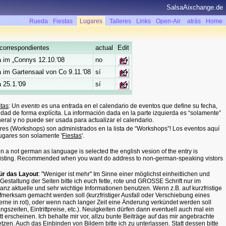
SalsaAixchange.de
Rueda
Fiestas
Lugares
Talleres
Links
Open-Air
atrás
Home
correspondientes
actual
Edit
 im „Connys 12.10.'08
no
 im Gartensaal von Co 9.11.'08
sí
 25.1.'09
sí
stas
: Un
evento
es una entrada en el calendario de eventos que define su fecha,
cidad de forma explícita. La información dada en la parte izquierda es “solamente”
eral y no puede ser usada para actualizar el calendario.
leres (Workshops) son administrados en la lista de “Workshops”! Los eventos aquí
Lugares son solamente '
Fiestas
'.
 a not german as language is selected the english vesion of the entry is
 existing. Recommended when you want do address to non-german-speaking vistors
für das Layout
: "Weniger ist mehr" Im Sinne einer möglichst einheitlichen und
 Gestaltung der Seiten bitte ich euch fette, rote und GROSSE Schrift nur im
ganz aktuelle und sehr wichtige Informationen benutzen. Wenn z.B. auf kurzfristige
erksam gemacht werden soll (kurzfristiger Ausfall oder Verschiebung eines
rne in rot), oder wenn nach langer Zeit eine Änderung verkündet werden soll
gszeiten, Eintrittpreise, etc.). Neuigkeiten dürfen dann eventuell auch mal ein
t erscheinen. Ich behalte mir vor, allzu bunte Beiträge auf das mir angebrachte
zen. Auch das Einbinden von Bildern bitte ich zu unterlassen. Statt dessen bitte