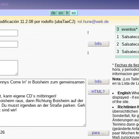
afari
de
en
fr
es
odificación 11.2.08 por rodolfo (ubaTaeCJ):
rol.hune@web.de
3
eventos* 
!
1
Salsateca
Info
2
Salsateca
3
Salsateca
!
*
Fechas de fie
hora, y periodi
informacion gen
Nota
: ¡Los Tal
Info
en la Lista de 
HTML?
English
When
displayed - if
of the site.
Richtlinien 
übersichtlichen
Sonderfall, für 
Änderungen aufm
Termins dann ge
(geänderte Anfan
=26
para ...
paar Wochen fet
Maß zurückzuset