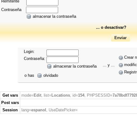
Remitente
Contraseña
almacenar la contraseña
... o desactivar?
Login:
Crear 
Contraseña:
modific
... y ...
almacenar la contraseña
Regist
o has
olvidado
Get vars
mode=
Edit
, list=
Locations
, id=
154
, PHPSESSID=
7a78bdf7792
Post vars
Session
lang=
espanol
, UseDatePicker=