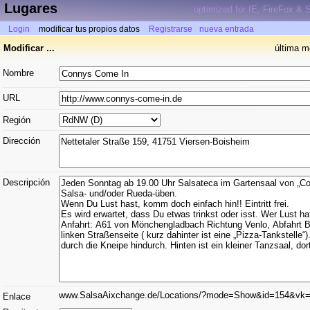
Lugares
optimized for IE, FireFox & S
Login
modificar tus propios datos
Registrarse
nueva entrada
Modificar ...
última m
Nombre
URL
Región
Dirección
Descripción
www.SalsaAixchange.de/Locations/?mode=Show&id=154&vk
Enlace