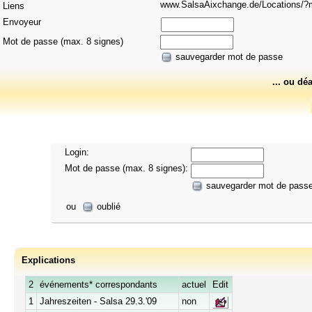
www.SalsaAixchange.de/Locations
Liens
Envoyeur
Mot de passe (max. 8 signes)
sauvegarder mot de passe
... ou dé
Login:
Mot de passe (max. 8 signes):
sauvegarder mot de pass
ou
oublié
Explications
2
événements* correspondants
actuel
Edit
1
Jahreszeiten - Salsa 29.3.'09
non