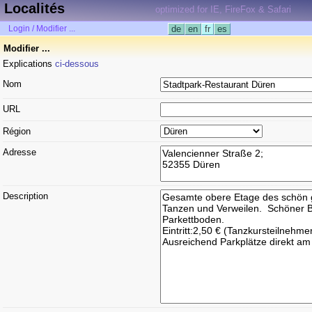
Localités
optimized for IE, FireFox & Safari
Login / Modifier ...
de
en
fr
es
Modifier ...
Explications
ci-dessous
Nom
URL
Région
Adresse
Description