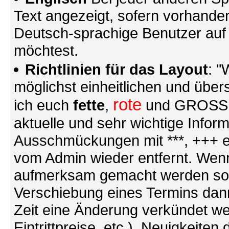
Text angezeigt, sofern vorhande
Deutsch-sprachige Benutzer au
möchtest.
Richtlinien für das Layout
: "
möglichst einheitlichen und übers
rote
ich euch
fette
,
und GROSSE S
aktuelle und sehr wichtige Infor
Ausschmückungen mit ***, +++ et
vom Admin wieder entfernt. Wenn
aufmerksam gemacht werden soll (
Verschiebung eines Termins dann
Zeit eine Änderung verkündet we
Eintrittpreise, etc.). Neuigkeite