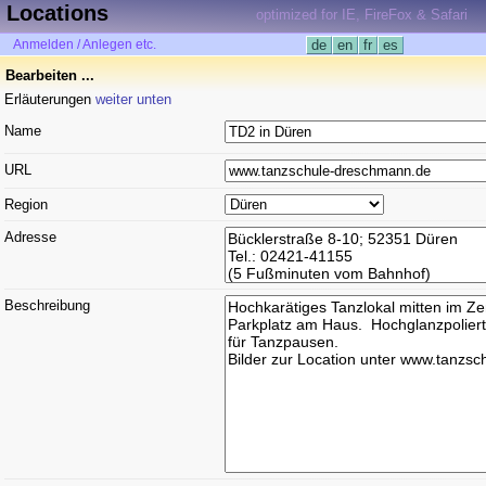
Locations
optimized for IE, FireFox & Safari
Anmelden / Anlegen etc.
de
en
fr
es
Bearbeiten ...
Erläuterungen
weiter unten
Name
URL
Region
Adresse
Beschreibung