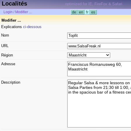
Localités
optimized for IE, FireFox & Safari
Login / Modifier ...
de
en
fr
es
Modifier ...
Explications
ci-dessous
Nom
URL
Région
Adresse
Description