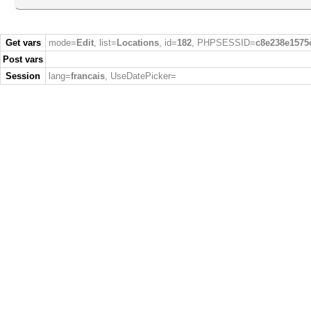
Get vars
mode=
Edit
, list=
Locations
, id=
182
, PHPSESSID=
c8e238e1575
Post vars
Session
lang=
francais
, UseDatePicker=