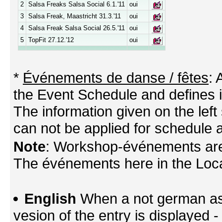
2
Salsa Freaks Salsa Social 6.1.'11
oui
3
Salsa Freak, Maastricht 31.3.'11
oui
4
Salsa Freak Salsa Social 26.5.'11
oui
5
TopFit 27.12.'12
oui
*
Événements de danse / fêtes
:
the Event Schedule and defines its
The information given on the left 
can not be applied for schedule a
Note
: Workshop-événements are
The événements here in the Locati
English
When a not german as 
vesion of the entry is displayed