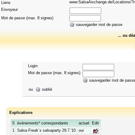
www.SalsaAixchange.de/Locations
Liens
Envoyeur
Mot de passe (max. 8 signes)
sauvegarder mot de passe
... ou dé
Login:
Mot de passe (max. 8 signes):
sauvegarder mot de pass
ou
oublié
Explications
5
événements* correspondants
actuel
Edit
1
Salsa Freak´s salsaparty 29.7.'10
oui