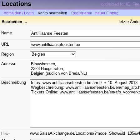
Locations
optimized for IE, Fir
Anmelden / Login
Konto bearbeiten
Registrieren
neuer Eintrag
Bearbeiten ...
letzte Ände
Name
URL
Region
Adresse
Beschreibung
www.SalsaAixchange.de/Locations/?mode=Show&id=185&v
Link