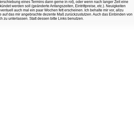
Verschiebung eines Termins dann gerne in rot), oder wenn nach langer Zeit eine
ündet werden soll (geänderte Anfangszeiten, Eintrittpreise, etc.). Neuigkeiten
ventuell auch mal ein paar Wochen fett erscheinen. Ich behalte mir vor, allzu
e auf das mir angebrachte dezente Maß zurückzustutzen. Auch das Einbinden von
ich zu unterlassen. Statt dessen bitte Links benutzen.