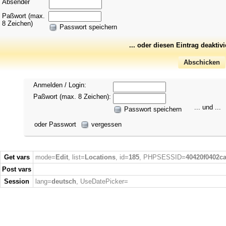
Absender
Paßwort (max.
8 Zeichen)
Passwort speichern
... oder diesen Eintrag deaktiv
Anmelden / Login:
Paßwort (max. 8 Zeichen):
... und ...
Passwort speichern
oder Passwort
vergessen
Get vars
mode=
Edit
, list=
Locations
, id=
185
, PHPSESSID=
40420f0402c
Post vars
Session
lang=
deutsch
, UseDatePicker=