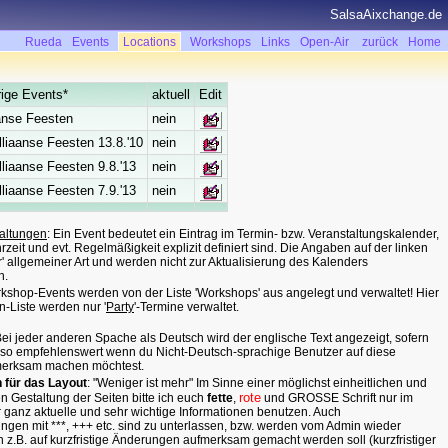
SalsaAixchange.de
Rueda
Events
Locations
Workshops
Links
Open-Air
zurück
Home
ige Events*
aktuell
Edit
aanse Feesten
nein
illiaanse Feesten 13.8.'10
nein
illiaanse Feesten 9.8.'13
nein
illiaanse Feesten 7.9.'13
nein
altungen
: Ein Event bedeutet ein Eintrag im Termin- bzw. Veranstaltungskalender,
zeit und evt. Regelmäßigkeit explizit definiert sind. Die Angaben auf der linken
ur' allgemeiner Art und werden nicht zur Aktualisierung des Kalenders
n.
rkshop-Events werden von der Liste 'Workshops' aus angelegt und verwaltet! Hier
n-Liste werden nur '
Party
'-Termine verwaltet.
ei jeder anderen Spache als Deutsch wird der englische Text angezeigt, sofern
lso empfehlenswert wenn du Nicht-Deutsch-sprachige Benutzer auf diese
merksam machen möchtest.
n für das Layout
: "Weniger ist mehr" Im Sinne einer möglichst einheitlichen und
rote
en Gestaltung der Seiten bitte ich euch
fette
,
und GROSSE Schrift nur im
ür ganz aktuelle und sehr wichtige Informationen benutzen. Auch
en mit ***, +++ etc. sind zu unterlassen, bzw. werden vom Admin wieder
n z.B. auf kurzfristige Änderungen aufmerksam gemacht werden soll (kurzfristiger