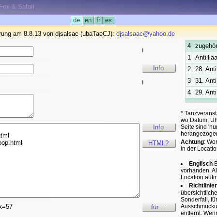
eFox & Safari
de
en
fr
es
rung am 8.8.13 von djsalsac (ubaTaeCJ):
djsalsaac@yahoo.de
4
zugehör
!
1
Antilli
Info
2
28. Ant
3
31. Ant
!
4
29. Ant
*
Tanzveranst
wo Datum, Uhr
Info
Seite sind 'n
herangezoge
Achtung
: Wo
HTML?
in der Locatio
Englisch
B
vorhanden. A
Location auf
Richtlinie
übersichtlich
Sonderfall, f
k=57
Ausschmückung
für ...
entfernt. Wen