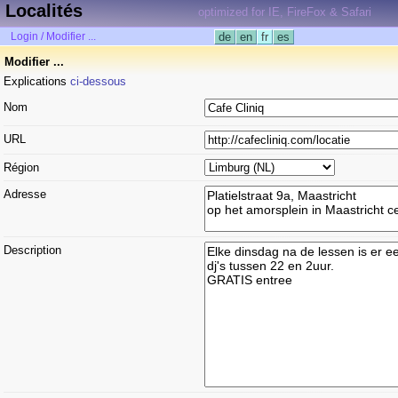
Localités
optimized for IE, FireFox & Safari
Login / Modifier ...
de
en
fr
es
Modifier ...
Explications
ci-dessous
Nom
URL
Région
Adresse
Description