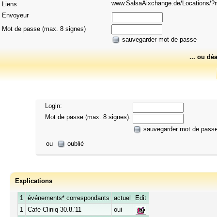
www.SalsaAixchange.de/Locations
Liens
Envoyeur
Mot de passe (max. 8 signes)
sauvegarder mot de passe
... ou dé
Login:
Mot de passe (max. 8 signes):
sauvegarder mot de pass
ou
oublié
Explications
1
événements* correspondants
actuel
Edit
1
Cafe Cliniq 30.8.'11
oui