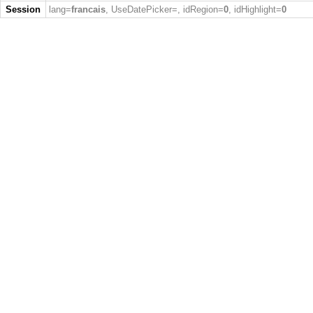
Session
lang=
francais
, UseDatePicker=
, idRegion=
0
, idHighlight=
0